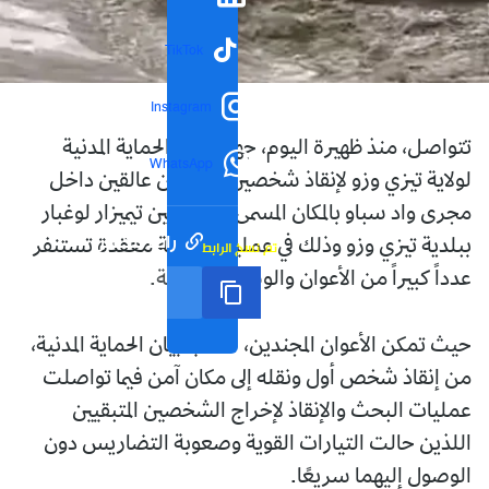
TikTok
Instagram
تتواصل، منذ ظهيرة اليوم، جهود فرق الحماية المدنية
WhatsApp
لولاية تيزي وزو لإنقاذ شخصين ما يزالان عالقين داخل
مجرى واد سباو بالمكان المسمى أسكلاويين تيميزار لوغبار
رابط مختصر
ببلدية تيزي وزو وذلك في عملية ميدانية معقدة تستنفر
تم نسخ الرابط
عدداً كبيراً من الأعوان والوسائل التقنية.
حيث تمكن الأعوان المجندين، حسب بيان الحماية المدنية،
من إنقاذ شخص أول ونقله إلى مكان آمن فيما تواصلت
عمليات البحث والإنقاذ لإخراج الشخصين المتبقيين
اللذين حالت التيارات القوية وصعوبة التضاريس دون
الوصول إليهما سريعًا.