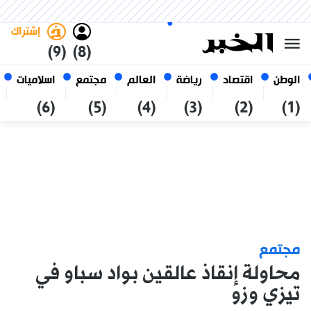
الجمعة 23 صفر 1448 الموافق ل
غامق
فاتح
العربي
07 أغسطس 2026
الجزائر
إشتراك
(9)
(8)
الوطن
اقتصاد
رياضة
العالم
مجتمع
اسلاميات
(6)
(5)
(4)
(3)
(2)
(1)
مجتمع
محاولة إنقاذ عالقين بواد سباو في
تيزي وزو