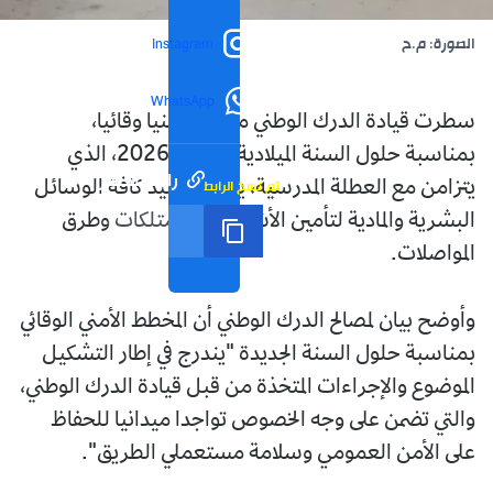
الصورة: م.ح
Instagram
WhatsApp
سطرت قيادة الدرك الوطني مخططا أمنيا وقائيا،
بمناسبة حلول السنة الميلادية الجديدة 2026، الذي
رابط مختصر
تم نسخ الرابط
يتزامن مع العطلة المدرسية، يشمل تجنيد كافة الوسائل
البشرية والمادية لتأمين الأشخاص والممتلكات وطرق
المواصلات.
وأوضح بيان لمصالح الدرك الوطني أن المخطط الأمني الوقائي
بمناسبة حلول السنة الجديدة "يندرج في إطار التشكيل
الموضوع والإجراءات المتخذة من قبل قيادة الدرك الوطني،
والتي تضمن على وجه الخصوص تواجدا ميدانيا للحفاظ
على الأمن العمومي وسلامة مستعملي الطريق".