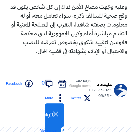
وعليه وجّهت مصالح الأمن نداءً إلى كل شخص يكون قد
وقع ضحية للسالف ذكره، سواء تعامل معه، أو له
معلومات بصفته شاهدا، التقرب إلى المصلحة المعنية أو
التقدم مباشرة أمام وكيل الجمهورية لدى محكمة
فلاوسن لتقييد شكوى بخصوص تعرضه للنصب
والاحتيال أو الإدلاء بشهادته في قضية الحال.
تابعنا على
0
Facebook
خليصة. د
Google news
01/12/2025
- 09:25
More
Twitter
التواصل الاجتماعي
Messenger