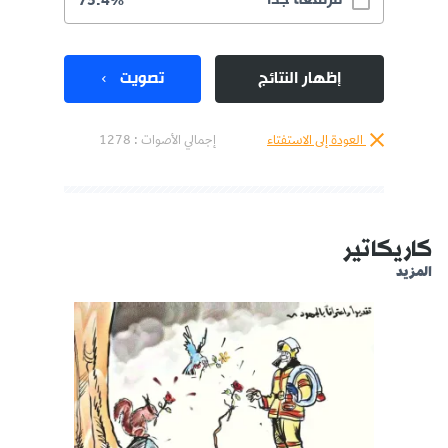
مرتفعة جدا
75.4%
إظهار النتائج
تصويت
العودة إلى الاستفتاء
إجمالي الأصوات :
1278
كاريكاتير
المزيد