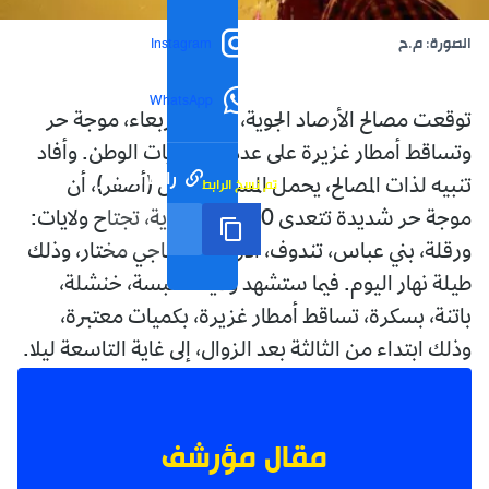
الصورة: م.ح
Instagram
WhatsApp
توقعت مصالح الأرصاد الجوية، اليوم الأربعاء، موجة حر
وتساقط أمطار غزيرة على عدد من ولايات الوطن. وأفاد
رابط مختصر
تم نسخ الرابط
تنبيه لذات المصالح، يحمل المستوى الأول (أصفر)، أن
موجة حر شديدة تتعدى 40 درجة مئوية، تجتاح ولايات:
ورقلة، بني عباس، تندوف، أدرار وبرج باجي مختار، وذلك
طيلة نهار اليوم. فيما ستشهد ولايات: تبسة، خنشلة،
باتنة، بسكرة، تساقط أمطار غزيرة، بكميات معتبرة،
وذلك ابتداء من الثالثة بعد الزوال، إلى غاية التاسعة ليلا.
مقال مؤرشف