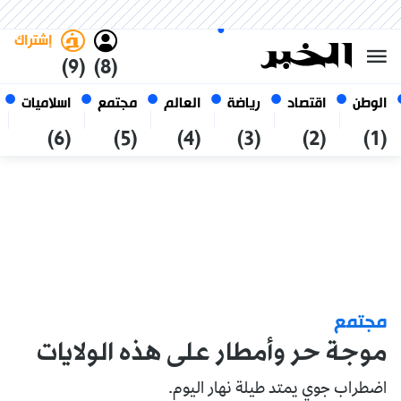
السبت 24 صفر 1448 الموافق ل 08
غامق
فاتح
العربي
أغسطس 2026
الجزائر
إشتراك
(9)
(8)
الوطن
اقتصاد
رياضة
العالم
مجتمع
اسلاميات
(6)
(5)
(4)
(3)
(2)
(1)
مجتمع
موجة حر وأمطار على هذه الولايات
اضطراب جوي يمتد طيلة نهار اليوم.