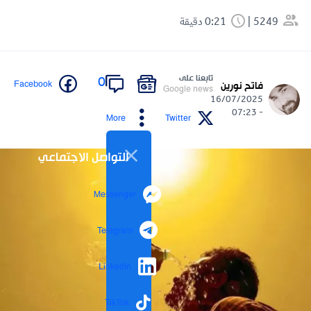
5249
0:21 دقيقة
تابعنا على
0
Facebook
فاتح نورين
Google news
16/07/2025
- 07:23
More
Twitter
التواصل الاجتماعي
Messenger
Telegram
LinkedIn
TikTok