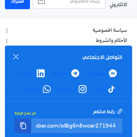
اشتراك
الالكتروني
سياسة الخصوصية
الأحكام والشروط
الإشهار
التواصل الاجتماعي
اتصل بنا
من نحن
LinkedIn
Telegram
Messenger
WhatsApp
Instagram
TikTok
Twitter
TikTok
YouTube
Facebook
رابط مختصر
تم نسخ الرابط
RSS
Tel : +213(0)023 31 69 04 - eMail :
info@elkhabar.com