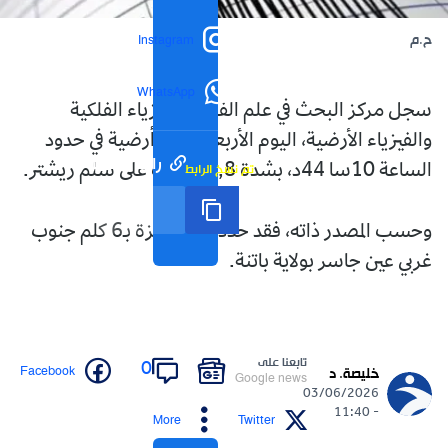
ح.م
Instagram
WhatsApp
سجل مركز البحث في علم الفلك والفيزياء الفلكية
والفيزياء الأرضية، اليوم الأربعاء، هزة أرضية في حدود
رابط مختصر
تم نسخ الرابط
الساعة 10سا 44د، بشدة 3,8 درجات على سلم ريشتر.
وحسب المصدر ذاته، فقد حدد مركز الهزة بـ6 كلم جنوب
غربي عين جاسر بولاية باتنة.
تابعنا على
0
Facebook
خليصة. د
Google news
03/06/2026
- 11:40
More
Twitter