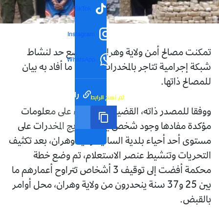
TikTok
Instagram
تمكنت مصالح أمن ولاية وهران من وضع حد لنشاط
WhatsApp
شبكة إجرامية تتاجر بالمخدرات، حسب ما أفاد به بيان
للمصالح ذاتها.
رابط مختصر
تم نسخ الرابط
ووفقا للمصدر ذاته، القضية جاءت بناء على معلومات
مؤكدة مفادها وجود شخص يقوم بترويج المخدرات على
مستوى أحد أحياء بلدية السانية ولاية وهران، بعد تكثيف
التحريات وتنشيط عنصر الاستعلام، تم وضع خطة
محكمة أفضت إلى توقيف 3 أشخاص تتراوح أعمارهم ما
بين 25 و37 سنة ينحدرون من ولاية وهران، محل أوامر
بالقبض.