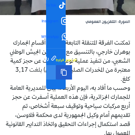
TikTok
Instagram
الصورة: التلفزيون العمومي
WhatsApp
تمكنت الفرقة المتنقلة التابعة لمفتشية أقسام الجمارك
بوهران خارجي، بالتنسيق مع مفرزة من الجيش الوطني
رابط مختصر
تم نسخ الرابط
الشعبي، من تنفيذ عملية نوعية أسفرت عن حجز كمية
معتبرة من المخدرات الصلبة (الكوكايين) بلغت 3,17
كلغ.
وحسب ما أفاد به، اليوم الأربعاء، بيان للمديرية العامة
للجمارك الجزائرية، فإن هذه العملية أسفرت عن حجز
أربع مركبات سياحية وتوقيف سبعة أشخاص، تم
تقديمهم أمام وكيل الجمهورية لدى محكمة فلاوسن،
قصد استكمال إجراءات التحقيق واتخاذ التدابير القانونية
المعمول بها.