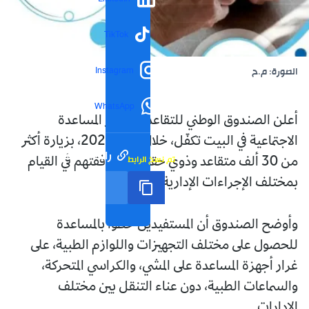
TikTok
Instagram
الصورة: م.ح
WhatsApp
أعلن الصندوق الوطني للتقاعد أن جهاز المساعدة
الاجتماعية في البيت تكفّل، خلال سنة 2025، بزيارة أكثر
رابط مختصر
تم نسخ الرابط
من 30 ألف متقاعد وذوي حقوق، ومرافقتهم في القيام
بمختلف الإجراءات الإدارية.
وأوضح الصندوق أن المستفيدين حظوا بالمساعدة
للحصول على مختلف التجهيزات واللوازم الطبية، على
غرار أجهزة المساعدة على المشي، والكراسي المتحركة،
والسماعات الطبية، دون عناء التنقل بين مختلف
الإدارات.