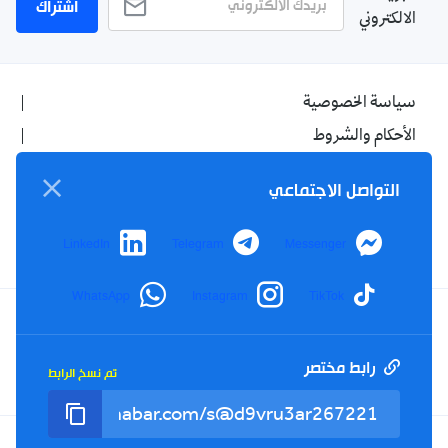
اشتراك
الالكتروني
سياسة الخصوصية
الأحكام والشروط
الإشهار
التواصل الاجتماعي
اتصل بنا
من نحن
LinkedIn
Telegram
Messenger
WhatsApp
Instagram
TikTok
Twitter
TikTok
YouTube
Facebook
رابط مختصر
تم نسخ الرابط
RSS
Tel : +213(0)023 31 69 04 - eMail :
info@elkhabar.com