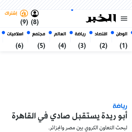
الجمعة 23 صفر 1448 الموافق ل
غامق
فاتح
العربي
07 أغسطس 2026
الجزائر
إشتراك
(9)
(8)
الوطن
اقتصاد
رياضة
العالم
مجتمع
اسلاميات
(6)
(5)
(4)
(3)
(2)
(1)
رياضة
أبو ريدة يستقبل صادي في القاهرة
لبحث التعاون الكروي بين مصر والجزائر.