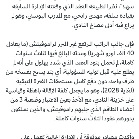
سهلا"، نظرا لطبيعة العقد الذي وقعته الإدارة السابقة
بقيادة سلفه، مهدي رابحي، مع المدرب البوسني، وهو لم
يراعِ فيه أدنى مصالح النادي.
فإلى جانب الراتب المرتفع غير المبرر لراموفيتش (ما يعادل
40 ألف أورو شهريا) ومدته المبالغ فيها لثلاث سنوات
كاملة، لم تحمل بنود العقد، الذي شدد بهلول على أنه لم
يطلع عليه قبل توليه المسؤولية، أي بند يسمح بفسخه من
طرف واحد، دون دفع كامل مستحقات الفترة المتبقية
(لغاية 2028)، وهو ما يجعل كلفة الإقالة باهظة وقياسية
على خزينة النادي، مع الأخذ بعين الاعتبار وضعية 3 من
أعضاء الطاقم الذي جلبهم راموفيتش، والذين يملكون
بدورهم عقودا لثلاث سنوات كاملة.
وأكدت مصادر موثوقة أن الإدارة الحالية تعمل على