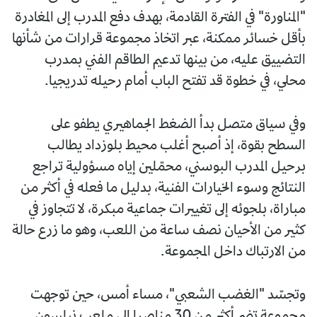
"المناورة" في الفترة القادمة، بهدف دفع المدرب إلى المغادرة
بأقل خسائر ممكنة، عبر اتخاذ مجموعة قرارات من شأنها
التضييق عليه، من بينها تدعيم الطاقم الفني بمدرب
محلي، في خطوة قد تفتح الباب أمام رحيله تدريجيا.
وفي سياق متصل بدأ الضغط الجماهيري يطفو على
السطح بقوة، إذ أصبح أغلب محيط بلوزداد يطالب
برحيل المدرب البوسني، محمّلين إياه مسؤولية تراجع
النتائج وسوء الخيارات الفنية، بدليل ما فعله في أكثر من
مباراة، بلجوئه إلى تغييرات جماعية مبكرة، لا تتجاوز في
كثير من الأحيان نصف ساعة من اللعب، وهو ما زرع حالة
من الارتباك داخل المجموعة.
وتجسّد "الغضب الشعبي"، مساء أمس، حين توجهت