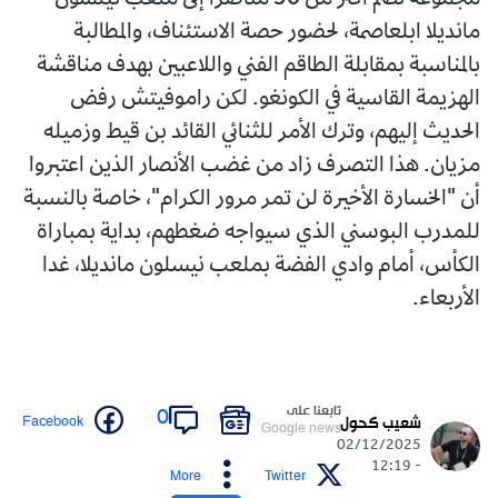
مجموعة تضم أكثر من 30 مناصرا إلى ملعب نيلسون
مانديلا ابلعاصمة، لحضور حصة الاستئناف، والمطالبة
بالمناسبة بمقابلة الطاقم الفني واللاعبين بهدف مناقشة
الهزيمة القاسية في الكونغو. لكن راموفيتش رفض
الحديث إليهم، وترك الأمر للثنائي القائد بن قيط وزميله
مزيان. هذا التصرف زاد من غضب الأنصار الذين اعتبروا
أن "الخسارة الأخيرة لن تمر مرور الكرام"، خاصة بالنسبة
للمدرب البوسني الذي سيواجه ضغطهم، بداية بمباراة
الكأس، أمام وادي الفضة بملعب نيسلون مانديلا، غدا
الأربعاء.
تابعنا على
0
Facebook
شعيب كحول
Google news
02/12/2025
- 12:19
More
Twitter