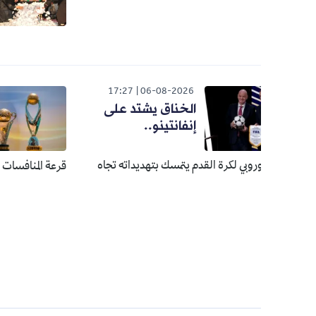
هذا موعد
الحج
026
17:27
06-08-2026
الخناق يشتد على
الأن
إنفانتينو..
تتع
منا
أوروبي لكرة القدم يتمسك بتهديداته تجاه
قرعة المنافسات الإفريقية لموسم 2026-27