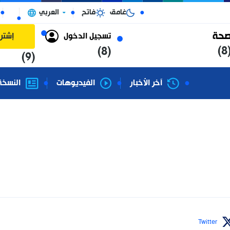
غامق
فاتح
العربي
الجزائر
تسجيل الدخول
إشتراك
(8)
(9)
آخر الأخبار
الفيديوهات
النسخة الورقية