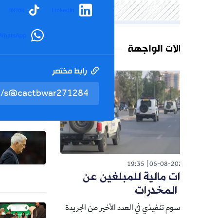
agram
TikTok
LinkedIn
WhatsApp
لات الواجهة
رابط مختصر
تم نسخ 
الوطن
26
حنون ت
الجدل ح
رياضة
026
رسميا.. 
مرشحة ل
19:35
06-08-20
بيتكوف
ت مالية للمبلغين عن
المخدرات
اسلاميات
م تنفيذي في العدد الأخير من الجريدة