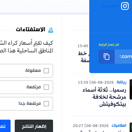
Inst
الاستفتاءات
كيف تقيّم أسعار كراء الشقق في
الرابط
15:40
06-08-20
المناطق الساحلية هذا الصيف؟
دخل على خط
ول الفلسفة
معقولة
5.2%
13:59
06-08-2
مرتفعة
19.5%
ثلاثة أسماء
خلافة
مرتفعة جدا
75.3%
يتش
إظهار النتائج
تصويت
20:27
06-08-2026