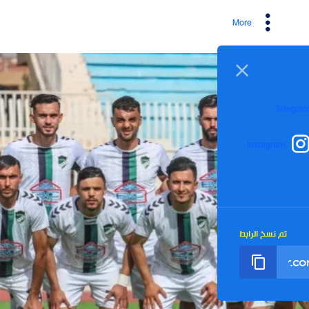
More
I
رابط