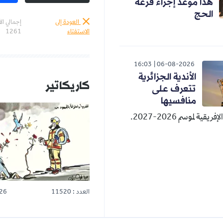
 إجراء قرعة
العودة إلى
إجمالي الأصوات :
الاستفتاء
1261
16:03
06-08-2
دية الجزائرية
كاريكاتير
المزيد
رف على
فسيها
20.
العدد : 11520
25-07-2026