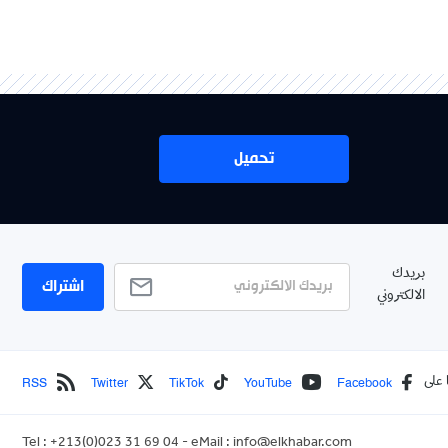
تحميل
اشتراك
RSS
Twitter
TikTok
YouTube
Face
Tel : +213(0)023 31 69 04 - eMail :
info@elkhabar.com