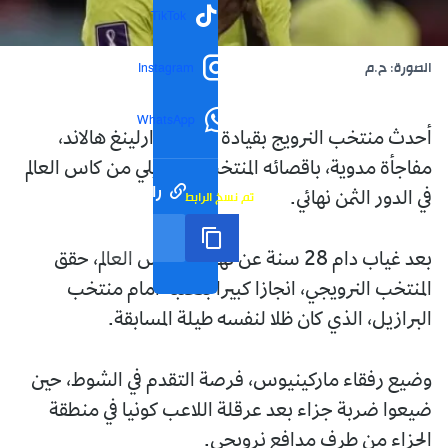
TikTok
الصورة: ح.م
Instagram
WhatsApp
أحدث منتخب النرويج بقيادة مهاجمه ارلينغ هالاند،
مفاجأة مدوية، باقصائه المنتخب البرازيلي من كاس العالم
رابط مختصر
تم نسخ الرابط
في الدور الثمن نهائي.
بعد غياب دام 28 سنة عن نهائيات كأس العالم، حقق
المنتخب النرويجي، انجازا كبيرا بتغلبه أمام منتخب
البرازيل، الذي كان ظلا لنفسه طيلة المسابقة.
وضيع رفقاء ماركينيوس، فرصة التقدم في الشوط، حين
ضيعوا ضربة جزاء بعد عرقلة اللاعب كونيا في منطقة
الجزاء من طرف مدافع نرويجي.