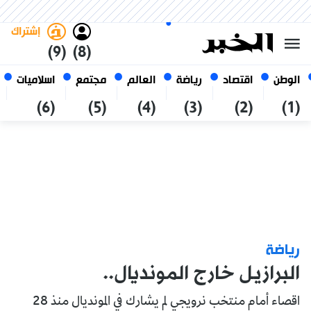
الخميس 22 صفر 1448 الموافق ل
غامق
فاتح
العربي
06 أغسطس 2026
الجزائر
إشتراك
(9)
(8)
الوطن
اقتصاد
رياضة
العالم
مجتمع
اسلاميات
(6)
(5)
(4)
(3)
(2)
(1)
رياضة
البرازيل خارج المونديال..
اقصاء أمام منتخب نرويجي لم يشارك في المونديال منذ 28