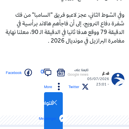
وفي الشوط الثاني، عجز لاعبو فريق "السامبا" من فك
شفرة دفاع النرويج، إلى أن فاجأهم هالاند برأسية في
الدقيقة 79 ووقع هدفا ثانيا في الدقيقة الـ 90، معلنا نهاية
مغامرة البرازيل في مونديال 2026 .
تابعنا على
0
Facebook
ف.غ
Google news
05/07/2026
- 23:01
More
Twitter
التواصل الاجتماعي
Messenger