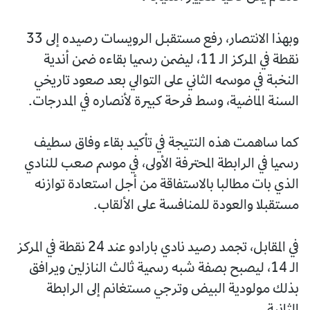
وبهذا الانتصار، رفع مستقبل الرويسات رصيده إلى 33
نقطة في المركز الـ 11، ليضمن رسميا بقاءه ضمن أندية
النخبة في موسمه الثاني على التوالي بعد صعود تاريخي
السنة الماضية، وسط فرحة كبيرة لأنصاره في المدرجات.
كما ساهمت هذه النتيجة في تأكيد بقاء وفاق سطيف
رسميا في الرابطة المحترفة الأولى، في موسم صعب للنادي
الذي بات مطالبا بالاستفاقة من أجل استعادة توازنه
مستقبلا والعودة للمنافسة على الألقاب.
في المقابل، تجمد رصيد نادي بارادو عند 24 نقطة في المركز
الـ 14، ليصبح بصفة شبه رسمية ثالث النازلين ويرافق
بذلك مولودية البيض وترجي مستغانم إلى الرابطة