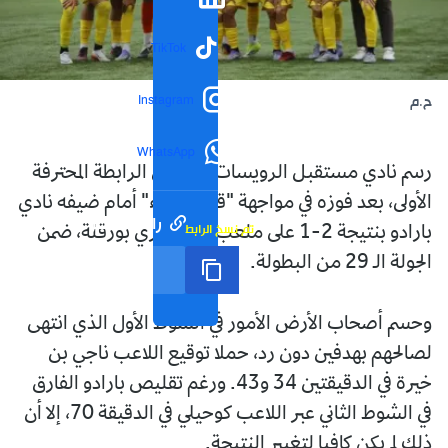
TikTok
Instagram
ح.م
WhatsApp
رسم نادي مستقبل الرويسات بقاءه في الرابطة المحترفة
الأولى، بعد فوزه في مواجهة "قمة البقاء" أمام ضيفه نادي
رابط مختصر
تم نسخ الرابط
بارادو بنتيجة 2-1 على ملعب 18 فيفري بورقلة، ضمن
الجولة الـ 29 من البطولة.
وحسم أصحاب الأرض الأمور في الشوط الأول الذي انتهى
لصالحهم بهدفين دون رد، حملا توقيع اللاعب ناجي بن
خيرة في الدقيقتين 34 و43. ورغم تقليص بارادو الفارق
في الشوط الثاني عبر اللاعب كوحيلي في الدقيقة 70، إلا أن
ذلك لم يكن كافيا لتغيير النتيجة.