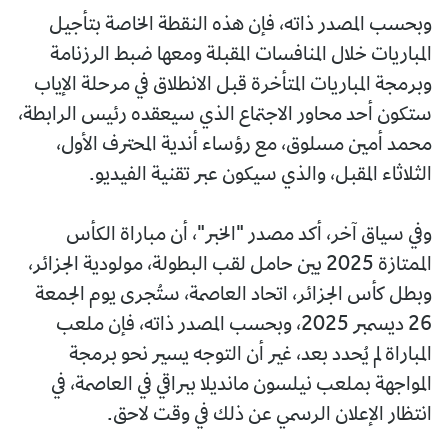
وبحسب المصدر ذاته، فإن هذه النقطة الخاصة بتأجيل
المباريات خلال المنافسات المقبلة ومعها ضبط الرزنامة
وبرمجة المباريات المتأخرة قبل الانطلاق في مرحلة الإياب
ستكون أحد محاور الاجتماع الذي سيعقده رئيس الرابطة،
محمد أمين مسلوق، مع رؤساء أندية المحترف الأول،
الثلاثاء المقبل، والذي سيكون عبر تقنية الفيديو.
وفي سياق آخر، أكد مصدر "الخبر"، أن مباراة الكأس
الممتازة 2025 بين حامل لقب البطولة، مولودية الجزائر،
وبطل كأس الجزائر، اتحاد العاصمة، ستُجرى يوم الجمعة
26 ديسمبر 2025، وبحسب المصدر ذاته، فإن ملعب
المباراة لم يُحدد بعد، غير أن التوجه يسير نحو برمجة
المواجهة بملعب نيلسون مانديلا ببراقي في العاصمة، في
انتظار الإعلان الرسمي عن ذلك في وقت لاحق.