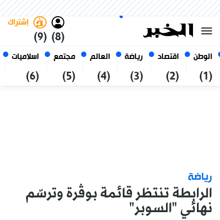
السبت 24 صفر 1448 الموافق ل 08
غامق
فاتح
العربي
أغسطس 2026
الجزائر
إشتراك
(9)
(8)
الوطن
اقتصاد
رياضة
العالم
مجتمع
اسلاميات
(6)
(5)
(4)
(3)
(2)
(1)
رياضة
الرابطة تنتظر قائمة بوڤرة وترسّم
نهائي "السوبر"