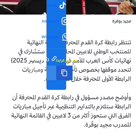
TikTok
مجيد بوقرة
Instagram
WhatsApp
تنتظر رابطة كرة القدم المحترفة القائمة النهائية
للمنتخب الوطني للاعبين المحليين، التي ستشارك في
رابط مختصر
تم نسخ الرابط
نهائيات كأس العرب للأمم فيفا (1-18 ديسمبر 2025)
لتحدد موقفها بخصوص تأجيل المنافسة ومباريات
الرابطة الأولى المحترفة خلال هذه الفترة.
وأوضح مصدر مسؤول في رابطة كرة القدم المحترفة أن
الرابطة ستلتزم بالتدابير التنظيمية عبر تأجيل مباريات
الفرق التي ستحوز أكثر من 3 لاعبين في القائمة النهائية
للمدرب مجيد بوڤرة.