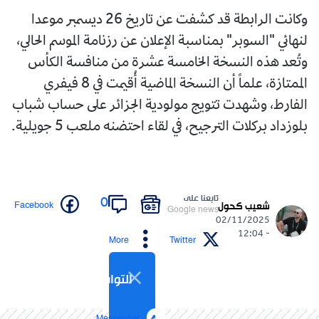
وكانت الرابطة قد كشفت عن تاريخ 26 ديسمبر موعدا
لنهائي "السوبر" بمناسبة الإعلان عن رزنامة الموسم الحالي،
وتُعد هذه النسخة الخامسة عشرة من منافسة الكأس
الممتازة، علماً أن النسخة الماضية أُقيمت في 8 فيفري
الفارط، وشهدت تتويج مولودية الجزائر على حساب شباب
بلوزداد بركلات الترجيح، في لقاء احتضنه ملعب 5 جويلية.
تابعنا على
0
Facebook
شعيب كحول
Google news
02/11/2025
- 12:04
More
Twitter
التواصل الاجتماعي
Messenger