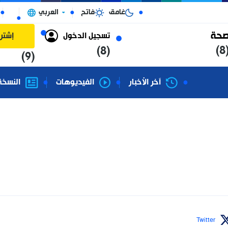
غامق
فاتح
العربي
الجزائر
تسجيل الدخول
إشتراك
(8)
(9)
آخر الأخبار
الفيديوهات
النسخة الورقية