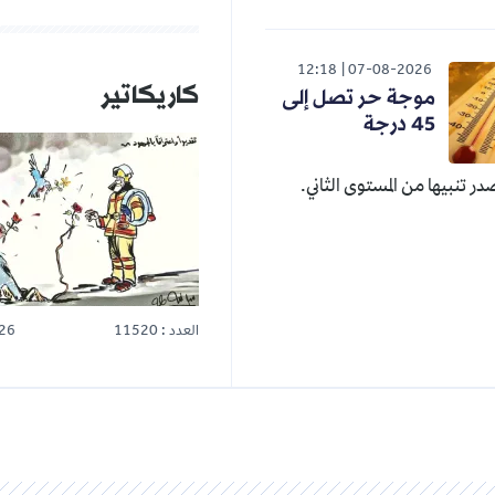
12:18
07-08-2
كاريكاتير
ة حر تصل إلى
المزيد
 المستوى الثاني.
العدد : 11520
25-07-2026