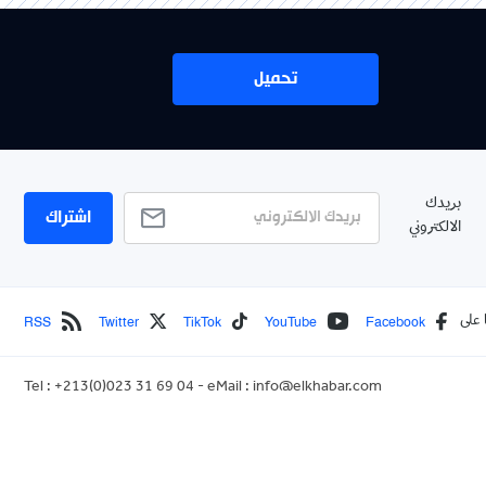
تحميل
اشتراك
RSS
Twitter
TikTok
YouTube
Face
Tel : +213(0)023 31 69 04 - eMail :
info@elkhabar.com