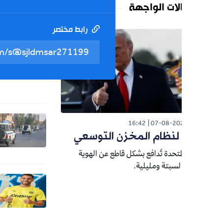
لات الواجهة
رابط مختصر
تم نسخ 
رياضة
026
كواليس 
التقنية 
و"إسباني
زاوي
الوطن
26
16:42
07-08-20
تحفيزات 
نظام المخزن التوسعي
عن جرائ
لمتحدة تُدافع بشكل قاطع عن الهوية
 لسبتة ومليلية.
رياضة
026
زيدان يغ