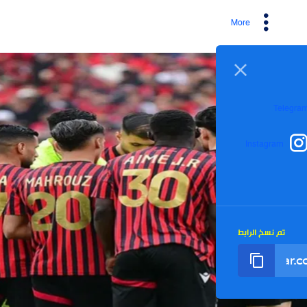
More
I
رابط