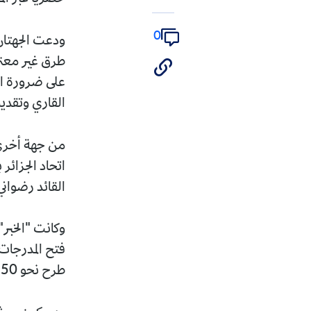
0
ودعت الجهتان المنظمتان 
طرق غير معتمدة، لضمان 
على ضرورة التحلي بالرو
القاري وتقديم صورة مشر
من جهة أخرى، لم يكشف ال
اتحاد الجزائر بفارغ الص
القائد رضواني.
وكانت "الخبر" قد أشارت
طرح نحو 50 ألف تذكرة.