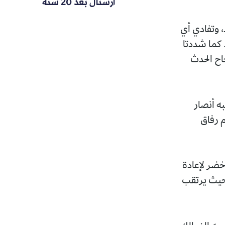
أرسنال بعد 20 سنة
ي
ب