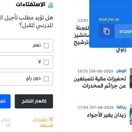
الاستفتاءات
هل تؤيد مطلب تأجيل الدخول
الرابط
12:07
07-08-2
المدرسي المقبل؟
اجتماع اللجنة
.. اختيار سانشيز
ة" عنتر وترشيح
نعم
75.0%
لا
25.0%
19:35
06-08-20
دون رأي
0.0%
مالية للمبلغين
م المخدرات
إظهار النتائج
تصويت
17:04
07-08-2
ير الأجواء
العودة إلى
إجمالي الأصوات :
الاستفتاء
16