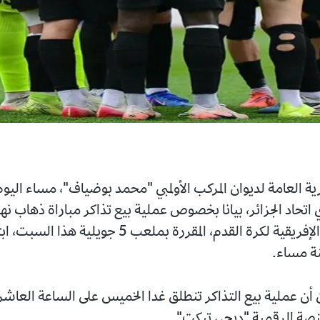
لديوان المركب الأولمبي "محمد بوضياف"، مساء اليوم، بالتنسيق
زائر، بيانا بخصوص عملية بيع تذاكر مباراة ذهاب نهائي كأس
الكونفدرالية الإفريقية لكرة القدم، المقررة بملعب 5 جويلية هذا السبت، ابتداء من
بيع التذاكر تنطلق غدا الخميس على الساعة العاشرة صباحا،
مية "ديجي تيكت".