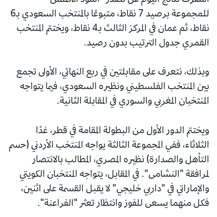
للمجموعة برصيد 7 نقاط، متبوعًا بالمنتخب السعودي بـ6
نقاط، ثم عمان في المركز الثالث بـ4 نقاط، ويختتم المنتخب
القمري جدول الترتيب بدون رصيد.
وبذلك، نتعرف على مقابلتين في ربع النهائي، الأولى تجمع
بين المنتخب الفلسطيني ونظيره السعودي، فيما يتواجه
المنتخبان المغربي والسوري في المقابلة الثانية.
ويختتم الدور الأول من البطولة المقامة في قطر، غدًا
الثلاثاء، ففي المجموعة الثالثة يواجه المنتخب الأردني (حسم
التأهل والصدارة) نظيره المصري، المطالب بالانتصار
لمرافقة "النشامى". في المقابل، يتواجه المنتخبان الكويتي
والإماراتي في "داربي خليجي" لا يقبل القسمة على اثنين،
فكل منهما يسعى للفوز وانتظار تعثر "الفراعنة".