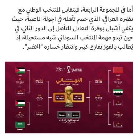
أما في المجموعة الرابعة، فيتقابل المنتخب الوطني مع
نظيره العراقي، الذي حسم تأهله في الجولة الماضية، حيث
يكفي أشبال بوقرة التعادل للتأهل إلى الدور الثاني، في
حين تبدو مهمة المنتخب السوداني شبه مستحيلة، إذ
يُطالب بالفوز بفارق كبير وانتظار خسارة "الخضر".