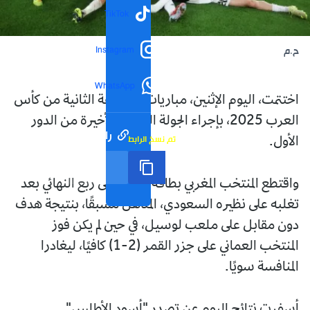
TikTok
Instagram
ح.م
WhatsApp
اختتمت، اليوم الإثنين، مباريات المجموعة الثانية من كأس
العرب 2025، بإجراء الجولة الثالثة والأخيرة من الدور
رابط مختصر
تم نسخ الرابط
الأول.
واقتطع المنتخب المغربي بطاقة التأهل إلى ربع النهائي بعد
تغلبه على نظيره السعودي، المتأهل مسبقًا، بنتيجة هدف
دون مقابل على ملعب لوسيل، في حين لم يكن فوز
المنتخب العماني على جزر القمر (2-1) كافيًا، ليغادرا
المنافسة سويًا.
أسفرت نتائج اليوم عن تصدر "أسود الأطلس"