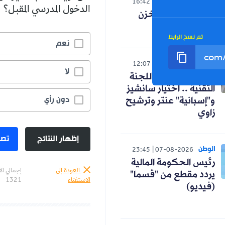
العالم
16:42
07-08-2026
الدخول المدرسي المقبل؟
صدمة لنظام المخزن
التوسعي
تم نسخ الرابط
نعم
رياضة
12:07
07-08-2026
لا
كواليس اجتماع اللجنة
التقنية .. اختيار سانشيز
دون رأي
و"إسبانية" عنتر وترشيح
زاوي
إظهار النتائج
تصو
الوطن
23:45
07-08-2026
رئيس الحكومة المالية
العودة إلى
إجمالي ال
يردد مقطع من "قسما"
الاستفتاء
1321
(فيديو)