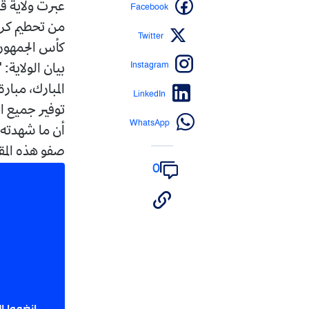
Facebook
عبرت ولاية ق
من تحطيم كر
Twitter
كأس الجمهوري
Instagram
بيان الولاية
المبارك، مبار
LinkedIn
توفير جميع ا
WhatsApp
أن ما شهدته 
صفو هذه المق
0