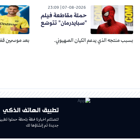
23:09
07-08-2026
حملة مقاطعة فيلم
"سبايدرمان" تتوسّع
بسبب منتجه الذي يدعم الكيان الصهيوني.
بعد موسمين قضا
تطبيق الهاتف الذكي
لتصلكم اخبارنا لحظة بلحظة حملوا تطبي
جديدة تم إنشاؤها لك