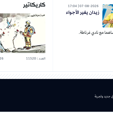
كاريكاتير
17:04
07-08-2026
زيدان يغير الأجواء
هما مع نادي غرناطة.
العدد : 11520
26
ق جديد وتجربة