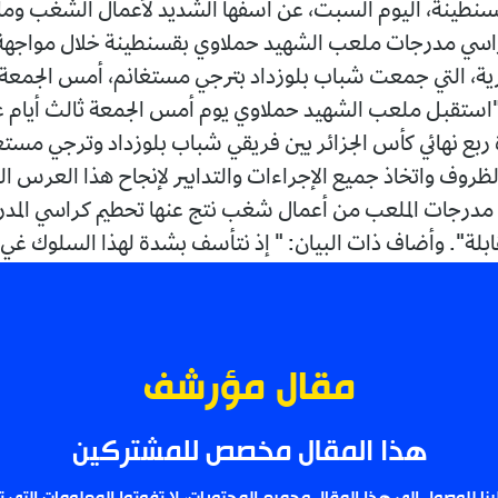
سنطينة، اليوم السبت، عن أسفها الشديد لأعمال الشغب وما 
اسي مدرجات ملعب الشهيد حملاوي بقسنطينة خلال مواجهة ر
ة، التي جمعت شباب بلوزداد بترجي مستغانم، أمس الجمعة. 
: "استقبل ملعب الشهيد حملاوي يوم أمس الجمعة ثالث أيام ع
ة ربع نهائي كأس الجزائر بين فريقي شباب بلوزداد وترجي مستغ
لظروف واتخاذ جميع الإجراءات والتدابير لإنجاح هذا العرس ال
مدرجات الملعب من أعمال شغب نتج عنها تحطيم كراسي المد
ابلة". وأضاف ذات البيان: " إذ نتأسف بشدة لهذا السلوك غي.
مقال مؤرشف
هذا المقال مخصص للمشتركين