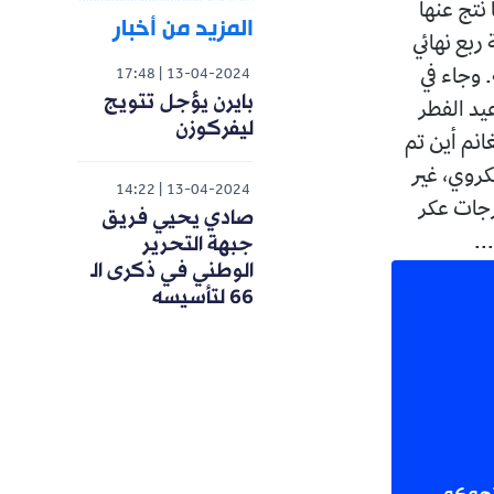
نتج عنها
المزيد من أخبار
بع نهائي
وجاء في
17:48
13-04-2024
بايرن يؤجل تتويج
يد الفطر
ليفركوزن
انم أين تم
كروي، غير
14:22
13-04-2024
رجات عكر
صادي يحيي فريق
جبهة التحرير
..
الوطني في ذكرى الـ
66 لتأسيسه