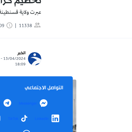
تحطيم كراس
عبرت ولاية قسنطينة،
11338
1:09 دقيقة
الخبر
13/04/2024 -
18:09
التواصل الاجتماعي
m
Messenger
TikTok
LinkedIn