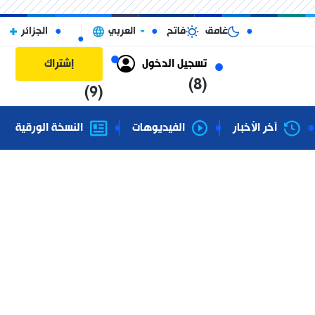
غامق
فاتح
العربي
الجزائر
تسجيل الدخول
إشتراك
(8)
(9)
آخر الأخبار
الفيديوهات
النسخة الورقية