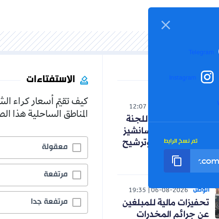
Telegram
الاستفتاءات
Instagram
كيف تقيّم أسعار كراء ال
رياضة
12:07
07-08-2026
المناطق الساحلية هذا ا
كواليس اجتماع اللجنة
التقنية .. اختيار سانشيز
تم نسخ الرابط
و"إسبانية" عنتر وترشيح
معقولة
زاوي
مرتفعة
الوطن
19:35
06-08-2026
مرتفعة جدا
تحفيزات مالية للمبلغين
عن جرائم المخدرات