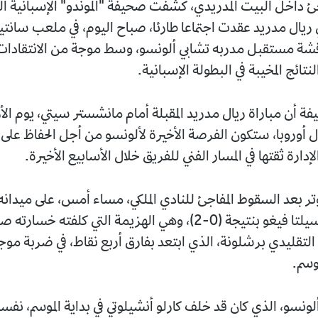
ئ داخل البيت المدريدي، كشفت صحيفة "الموندو" الإسبانية الي
 ريال مدريد عقدت اجتماعا طارئا، صباح اليوم، في ملعب سانتياغ
شة مستقبل مدربه تشابي ألونسو، وسط موجة من الانتقادا
ائج المخيبة في البطولة الإسبانية.
 أن مباراة ريال مدريد المقبلة أمام مانشستر سيتي، يوم الأرب
ال أوروبا، ستكون الفرصة الأخيرة لألونسو من أجل الحفاظ على
ارة ثقتها في المسار الفني للفريق خلال الأسابيع الأخيرة.
وتر بعد السقوط المفاجئ للنادي الملكي، مساء أمس، على ميدانه
برنابيو أمام سيلتا فيغو بنتيجة (0-2)، وهي الهزيمة التي كلفته خس
التقليدي برشلونة، الذي ابتعد بفارق أربع نقاط، في ضربة موج
موسم.
لونسو، الذي كان قد خلف كارلو أنشيلوتي في بداية الموسم، نف