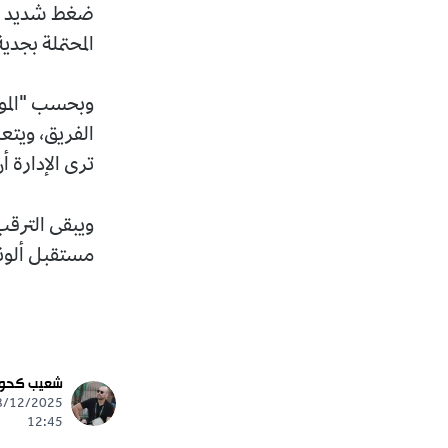
ضغط شديد بعد 
المحتملة بجدية
وبحسب "المون
الفريق، ويتع
ترى الإدارة أ
ويبقى الترقب
مستقبل ألونس
شعيب كحو
12:45