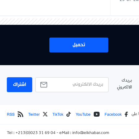
25-07-20
تحميل
بريدك
اشتراك
الالكتروني
RSS
Twitter
TikTok
YouTube
Facebook
 على
Tel : +213(0)023 31 69 04 - eMail :
info@elkhabar.com