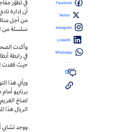
Facebook
في تطوّر مفاج
أن إدارة نادي
Twitter
من أجل مناق
Instagram
سلسلة من النت
LinkedIn
وأكدت الصحيفة
WhatsApp
في رابطة أبط
حيث فقدت الإد
0
ويأتي هذا الت
لصالح الغريم 
الريال هذا ال
ووجد تشابي أ