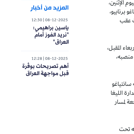
وم الإثنين،
المزيد من أخبار
و برنابيو،
ت عقب
12:30
08-12-2025
ياسين براهيمي:
"نريد الفوز أمام
العراق"
عاء المقبل،
 منصبه،
12:28
08-12-2025
أهم تصريحات بوڤرة
قبل مواجهة العراق
 سانتياغو
ارته صدارة الليغا
عة لمسار
سه تحت