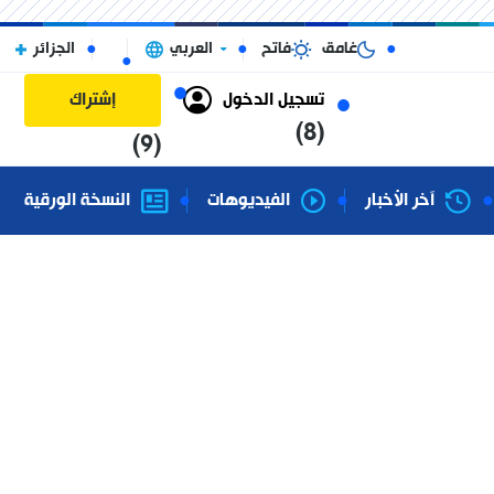
غامق
فاتح
العربي
الجزائر
تسجيل الدخول
إشتراك
(8)
(9)
آخر الأخبار
الفيديوهات
النسخة الورقية