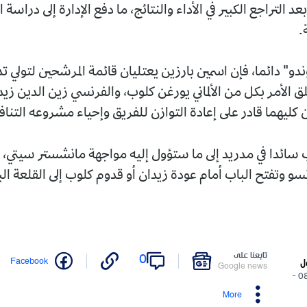
التراجع الكبير في الأداء والنتائج، ما دفع الإدارة إلى دراسة ا
.
دو" دائما، فإن اسمين بارزين يعتليان قائمة المرشحين لتولي 
لق الأمر بكل من الألماني يورغن كلوب، والفرنسي زين الدين زي
ن كليهما قادر على إعادة التوازن للفريق وإحياء مشروعه التنا
 سائدا في مدريد إلى ما ستؤول إليه مواجهة مانشستر سيتي، ا
و وتفتح الباب أمام عودة زيدان أو قدوم كلوب إلى القلعة ال
تابعنا على
0
Facebook
ل
Google news
08/12/2025 -
More