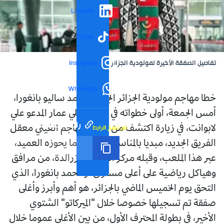
LinkedIn
TikTok
تفاصيل الصفقة الأخيرة لمولودية الجزائر
Instagram
WhatsApp
خطا مهاجم مولودية الجزائر الجديد، محمد ساليو بانغورا،
أمس الجمعة، أولى خطواته في ملعب علي عمار المدعو علي
رابط مختصر
تم نسخ الرابط
لابوانت، في زيارة اكتشف من خلالها المهاجم الغيني معقل
الفريق الجديد، مبديا بالمناسبة انبهاره بما يحوزه العميد،
عبر هذا الملعب، وقبله مركز التدريب بزرالدة، من مرافق
وهياكل رياضية على أعلى مستوى. ومحمد بانغورا، الذي
التحق يوم الخميس الماضي بالجزائر، هو أهم وأبرز وأغلى
صفقة تم تسجيلها خصوصا خلال "الميركاتو" الشتوي
الأخير، في بطولة المحترف الأول، من بين الأغلى عموما خلال