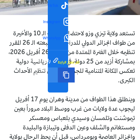
TikTok
Instagram
تستعد ولاية تيزي وزو لاحتضان المرحلة الـ 10 والأخيرة
WhatsApp
من طواف الجزائر الدولي للدراجات في طبعته الـ 26 المقرر
تنظيمه خلال الفترة الممتدة من 17 إلى 26 أفريل 2026،
رابط مختصر
بمشاركة أزيد من 25 دولة، في تظاهرة رياضية دولية
تم نسخ الرابط
تعكس المكانة المتنامية للجزائر في مجال تنظيم الأحداث
الكبرى.
وينطلق هذا الطواف من مدينة وهران يوم 17 أفريل
ليجوب عدة ولايات من غرب ووسط البلاد مروراً بعين
تيموشنت وتلمسان وسيدي بلعباس ومعسكر
ومستغانم والشلف وعين الدفلى وتيبازة والبليدة
والجزائر العاصمة وبومرداس، قبل أن يحط الرحال بولاية