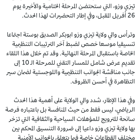
تيزي وزو، التي ستحتضن المرحلة الختامية والأخيرة يوم
26 أفريل المقبل، وفي إطار التحضيرات لهذا الحدث.
وترأس والي ولاية تيزي وزو ابوبكر الصدبق بوستة اجتماعا
تنسيقيا موسعا خصص لضبط آخر الترتيبات التنظيمية
الخاصة باستقبال المرحلة النهائية. وقد تم خلال هذا اللقاء
تقديم عرض شامل للمسار التقني للمرحلة الـ 10 إلى
جانب مناقشة الجوانب التنظيمية واللوجستية لضمان سير
التظاهرة في أحسن الظروف.
وفي هذا الإطار، شدد والي الولاية على أهمية هذا الحدث
الرياضي، ليس فقط من حيث المنافسة بل باعتباره فرصة
سانحة للترويج للمؤهلات السياحية والثقافية التي تزخر
بها ولاية تيزي وزو داعيا إلى ضرورة التنسيق المحكم بين
مختلف القطاعات خاصة فيما يتعلق بالجوانب الأمنية