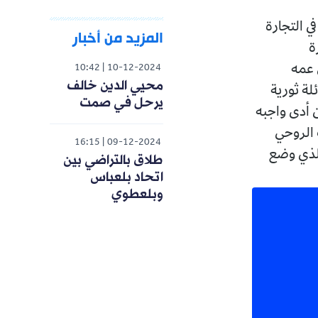
ي التجارة
المزيد من أخبار
ة
) ومن قبله ابن عمه
10:42
10-12-2024
محيي الدين خالف
1) * عائلة خالف عائلة ثورية
يرحل في صمت
ن أدى واجبه
 الروحي
16:15
09-12-2024
 في الفترة ما بين 1972 و1978، وهو الذي وضع
طلاق بالتراضي بين
اتحاد بلعباس
وبلعطوي