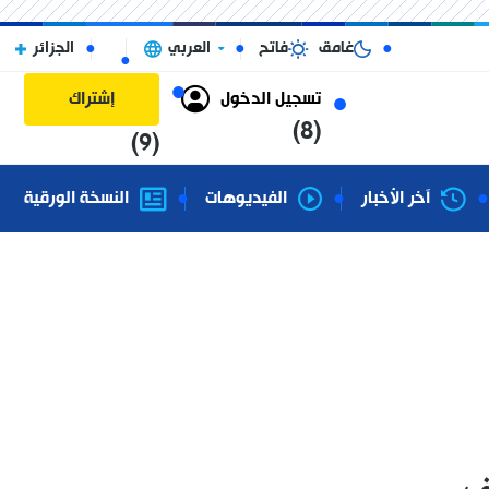
غامق
فاتح
العربي
الجزائر
تسجيل الدخول
إشتراك
(8)
(9)
آخر الأخبار
الفيديوهات
النسخة الورقية