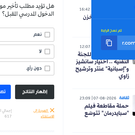
هل تؤيد مطلب تأخير مو
العالم
16:42
07-08-2026
الدخول المدرسي المقبل؟
صدمة لنظام المخزن
التوسعي
تم نسخ الرابط
نعم
رياضة
12:07
07-08-2026
لا
كواليس اجتماع اللجنة
التقنية .. اختيار سانشيز
دون رأي
و"إسبانية" عنتر وترشيح
زاوي
إظهار النتائج
تصو
ثقافة
23:09
07-08-2026
حملة مقاطعة فيلم
العودة إلى
إجمالي ا
"سبايدرمان" تتوسّع
الاستفتاء
617