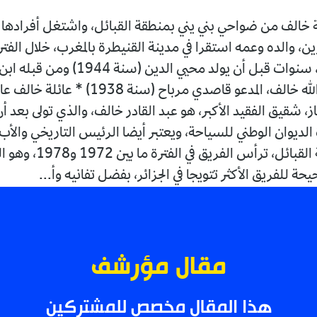
ة خالف من ضواحي بني يني بمنطقة القبائل، واشتغل أفرادها ف
ن، والده وعمه استقرا في مدينة القنيطرة بالمغرب، خلال الفتر
الاستعمارية، سنوات قبل أن يولد محيي الدين (سنة 1944
المجاهد، عبد الله خالف، المدعو قاصدي مرباح (سنة 938
ز، شقيق الفقيد الأكبر، هو عبد القادر خالف، والذي تولى بعد أ
 الديوان الوطني للسياحة، ويعتبر أيضا الرئيس التاريخي والأب
لفريق شبيبة القبائل، ترأس الفريق
 للفريق الأكثر تتويجا في الجزائر، بفضل تفانيه وأ...
مقال مؤرشف
هذا المقال مخصص للمشتركين