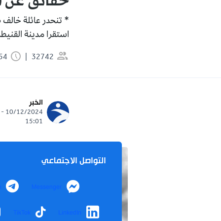
حقائق عن فق
* تنحدر عائلة خالف ض
استقرا مدينة القنيطر
32742
2:54 دقيقة
الخبر
10/12/2024 -
15:01
التواصل الاجتماعي
m
Messenger
TikTok
LinkedIn