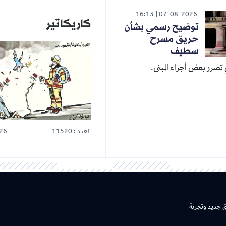
16:13
07-08-2026
كاريكاتير
توضيح رسمي بشأن
حريق مسرح
سطيف
تضرر بعض أجزاء المبنى.
العدد : 11520
26
ق جديد وتجربة