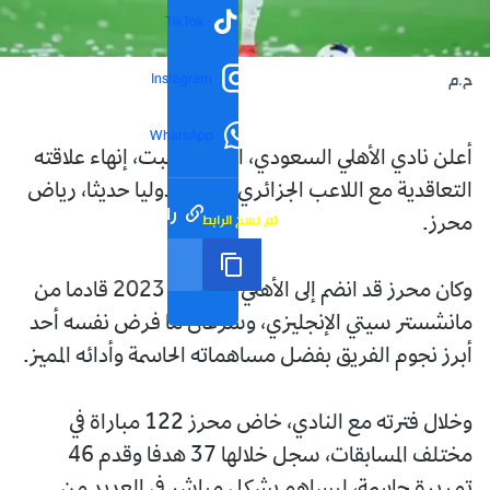
TikTok
Instagram
ح.م
WhatsApp
أعلن نادي الأهلي السعودي، اليوم السبت، إنهاء علاقته
التعاقدية مع اللاعب الجزائري المعتزل دوليا حديثا، رياض
رابط مختصر
تم نسخ الرابط
محرز.
وكان محرز قد انضم إلى الأهلي في صيف 2023 قادما من
مانشستر سيتي الإنجليزي، وسرعان ما فرض نفسه أحد
أبرز نجوم الفريق بفضل مساهماته الحاسمة وأدائه المميز.
وخلال فترته مع النادي، خاض محرز 122 مباراة في
مختلف المسابقات، سجل خلالها 37 هدفا وقدم 46
تمريرة حاسمة، ليساهم بشكل مباشر في العديد من