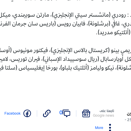
 رودري (مانشستر سيتي الإنجليزي)، مارتن سوبيمندي، ميكل
دري، غافي (برشلونة)، فابيان رويس (باريس سان جرمان الفرن
(أتلتيكو مدريد).
ريمي بينو (كريستال بالاس الإنجليزي)، فيكتور مونيوس (أوسا
كل أويارسابال (ريال سوسييداد الإسباني)، فيران توريس، لامين
رشلونة)، نيكو وليامز (أتلتيك بلباو)، بورخا إيغليسياس (سلتا ف
تابعنا على
0
Facebook
ات
Google news
25/05/2026 -
More