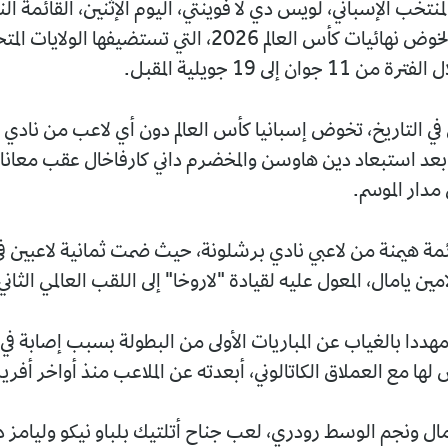
نتخب الإسباني، لويس دي لا فوينتي، اليوم الإثنين، القائمة النه
من 26 لاعبا لخوض نهائيات كأس العالم 2026، التي تستضيفها الو
 جوان إلى 19 جويلية المقبل.
ى في التاريخ، تخوض إسبانيا كأس العالم دون أي لاعب من نادي 
 بعد استبعاد دين هاوسن والمخضرم داني كارفاخال عقب معانا
مدار الموسم.
ة هيمنة من لاعبي نادي برشلونة، حيث ضمت ثمانية لاعبين ف
مين يامال، المعول عليه لقيادة "لاروخا" إلى اللقب العالمي الثاني
مهددا بالغياب عن المباريات الأولى من البطولة بسبب إصابة في
لها مع العملاق الكاتالوني، أبعدته عن الملاعب منذ أواخر أفري
ال ونجم الوسط رودري، لعب جناح أتلتيك بلباو نيكو وليامز دور