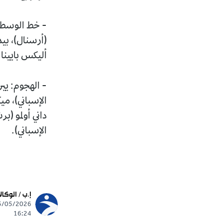
- خط الوسط :
(أرسنال)، بي
أليكس بايينا 
- الهجوم: يي
الإسباني)، مي
داني أولمو (ب
الإسباني).
إ.ب / الوكال
16:24