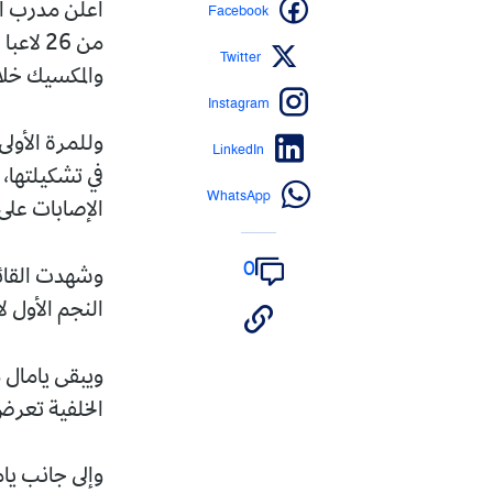
Facebook
أعلن مدرب الم
Twitter
والمكسيك خلال الفترة من 11
Instagram
وللمرة الأول
LinkedIn
في تشكيلتها،
WhatsApp
الإصابات على 
0
وشهدت القائم
النجم الأول لا
ويبقى يامال 
الخلفية تعرض 
وإلى جانب يام