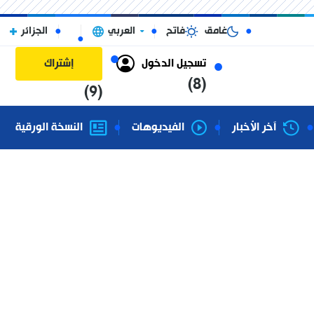
غامق
فاتح
العربي
الجزائر
تسجيل الدخول
إشتراك
(8)
(9)
آخر الأخبار
الفيديوهات
النسخة الورقية