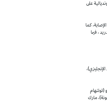
 التشكيلة المونديالية على
لإصابة، كما
د ، فيما
الإنجليزي)،
 (توتنهام
ونة)، مارك