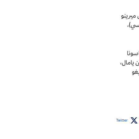
 ميرينو
سي)،
سونا
 يامال،
يغو
Twitter