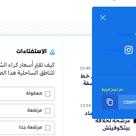
Telegram
الاستفتاءات
Instagram
كيف تقيّم أسعار كراء ال
الوطن
15:40
06-08-2026
المناطق الساحلية هذا ا
حنون تدخل على خط
الجدل حول الفلسفة
تم نسخ الرابط
معقولة
رياضة
13:59
06-08-2026
مرتفعة
رسميا.. ثلاثة أسماء
مرشحة لخلافة
مرتفعة جدا
بيتكوفيتش