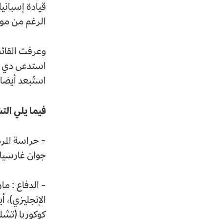
الرغم من مو
وعرفت القائم
استدعى دي لا 
استُبعد أيضا 
فيما يلي الت
- حراسة المرم
جوان غارسيا 
- الدفاع : ما
الإنجليزي)، أ
كوكوريا (تشلس