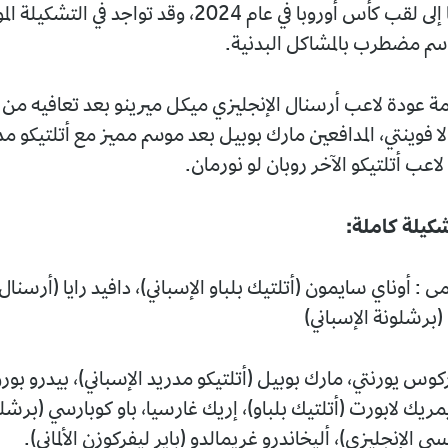
قيادة إسبانيا إلى لقب كأس أوروبا في عام 2024، وقد تواجد في
سم مضطرب بالمشاكل البدنية.
ة عودة لاعب أرسنال الإنجليزي ميكل ميرينو بعد تعافيه من ا
فوينتي، المدافعين مارك بوبيل بعد موسم مميز مع أتلتيكو مدري
لاعب أتلتيكو الآخر روبان لو نورمان.
شكيلة كاملة:
ى : أوناي سايمون (أتلتيك بلباو الإسباني)، دافيد رايا (أرسنال 
(برشلونة الإسباني)
ركوس يورنتي، مارك بوبيل (أتلتيكو مدريد الإسباني)، بيدرو بورو
يمريك لابورت (أتلتيك بلباو)، إريك غارسيا، باو كوبارسي (برشل
ي الإنجليزي)، أليخاندرو غريمالدو (باير ليفركوزن الألماني).