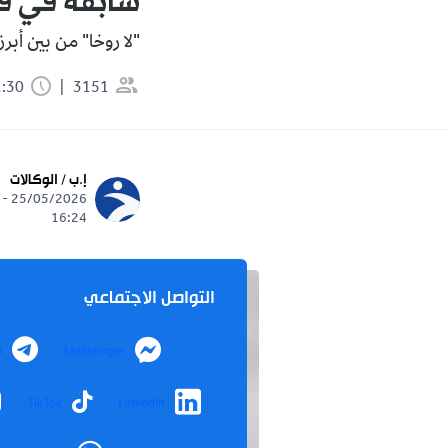
سابقة في قائ
"لا روخا" من بين أبرز
3151
1:30 دقيقة
إ.ب / الوكالات
25/05/2026 -
16:24
التواصل الاجتماعي
m
Messenger
TikTok
LinkedIn