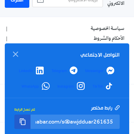
اشتراك
الالكتروني
سياسة الخصوصية
الأحكام والشروط
الإشهار
التواصل الاجتماعي
اتصل بنا
من نحن
LinkedIn
Telegram
Messenger
WhatsApp
Instagram
TikTok
Twitter
TikTok
YouTube
Facebook
رابط مختصر
تم نسخ الرابط
RSS
Tel : +213(0)023 31 69 04 - eMail :
info@elkhabar.com