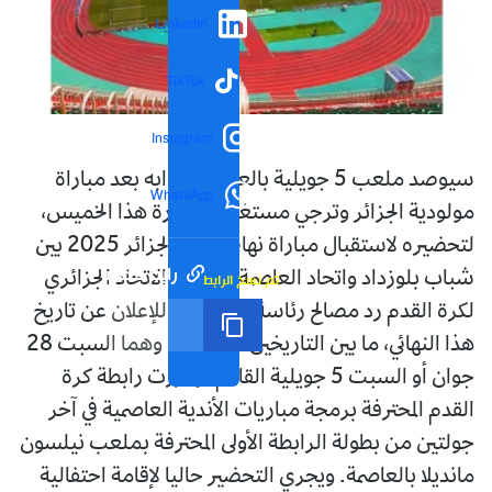
LinkedIn
TikTok
Instagram
سيوصد ملعب 5 جويلية بالعاصمة، أبوابه بعد مباراة
WhatsApp
مولودية الجزائر وترجي مستغانم، المقررة هذا الخميس،
لتحضيره لاستقبال مباراة نهائي كأس الجزائر 2025 بين
رابط مختصر
شباب بلوزداد واتحاد العاصمة. وينتظر الاتحاد الجزائري
تم نسخ الرابط
لكرة القدم رد مصالح رئاسة الجمهورية للإعلان عن تاريخ
هذا النهائي، ما بين التاريخين المقترحين، وهما السبت 28
جوان أو السبت 5 جويلية القادم. وقررت رابطة كرة
القدم المحترفة برمجة مباريات الأندية العاصمية في آخر
جولتين من بطولة الرابطة الأولى المحترفة بملعب نيلسون
مانديلا بالعاصمة. ويجري التحضير حاليا لإقامة احتفالية