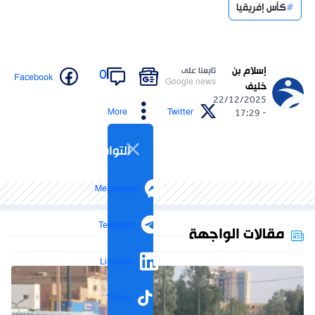
كأس إفريقيا
إسلام بن
تابعنا على
0
Facebook
Google news
خليف
22/12/2025
More
Twitter
- 17:29
التواصل الاجتماعي
Messenger
Telegram
مقالات الواجهة
LinkedIn
TikTok