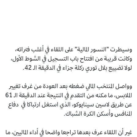
وسيطرت "النسور المالية" على اللقاء في أغلب فتراته،
وكانت قريبة من افتتاح باب التسجيل في الشوط الأول،
لولا تضييع بلال توري ركلة جزاء في الدقيقة الـ 42.
وواصل المنتخب المالي ضغطه بعد العودة من غرف تغيير
الملابس، ما مكنه من التقدم في النتيجة عند الدقيقة الـ 61
عن طريق لاسين سينايوكو، الذي استغل ارتباكا في دفاع
المنافس وأسكن الكرة الشباك.
غير أن اللقاء عرف بعدها تراجعا واضحا في أداء الماليين، ما