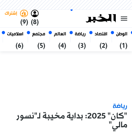
الخميس 22 صفر 1448 الموافق ل
غامق
فاتح
العربي
06 أغسطس 2026
الجزائر
إشتراك
(9)
(8)
الوطن
اقتصاد
رياضة
العالم
مجتمع
اسلاميات
(6)
(5)
(4)
(3)
(2)
(1)
رياضة
"كان" 2025: بداية مخيبة لـ"نسور
مالي"