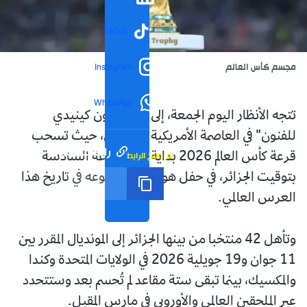
TikTok
مجسم كأس العالم
Instagram
WhatsApp
تتجه الأنظار اليوم الجمعة، إلى قاعة "جون كينيدي
للفنون" في العاصمة الأمريكية واشنطن، حيث تسحب
رابط مختصر
تم نسخ الرابط
قرعة كأس العالم 2026 بداية من الساعة السادسة
بتوقيت الجزائر، في حفل هو الأكبر من نوعه في تاريخ هذا
العرس العالمي.
وتأهل 42 منتخبا من بينها الجزائر إلى المونديال المقرر بين
11 جوان و19 جويلية 2026 في الولايات المتحدة وكندا
والمكسيك، بينما تبقى ستة مقاعد لم تُحسم بعد وستتحدد
عبر الملحقين العالمي والأوروبي في مارس المقبل.