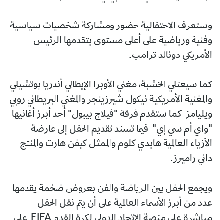
وستعرف الاحتفالية حضور ومشاركة شخصيات سياسية
وفنية ورياضية على أعلى مستوى يتقدمها الرئيس
الأمريكي دونالد ترامب.
كما سيعتلي الخشبة، مغني الأوبرا الإيطالي أندريا بوتشيلي
والمغنية الأمريكية نيكول شيرزينجر والمغني البريطاني روبي
ويليامز كما ستقدم فرقة "فيلاج بيبول" أحد أبرز أغانيها
"واي أم سي إي" فيما تسند تقديم الحفل إلى عارضة
الأزياء العالمية هايدي كلوم والممثل كيفن هارت والمنتج
داني راميرز.
ويجمع الحفل بين الرياضة والفن بعروض ضخمة يقدمها
عدد من أبرز الأسماء العالمية على أن يتم نقل الحفل
مباشرة على منصة الاتحاد الدولي لكرة القدم FIFA على