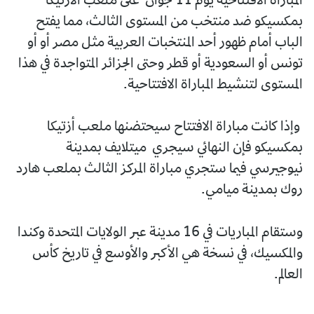
المباراة الافتتاحية يوم 11 جوان على ملعب الأزتيكا
بمكسيكو ضد منتخب من المستوى الثالث، مما يفتح
الباب أمام ظهور أحد المنتخبات العربية مثل مصر أو أو
تونس أو السعودية أو قطر وحتى الجزائر المتواجدة في هذا
المستوى لتنشيط المباراة الافتتاحية.
وإذا كانت مباراة الافتتاح سيحتضنها ملعب أزتيكا
بمكسيكو فإن النهائي سيجري ميتلايف بمدينة
نيوجيرسي فيما ستجري مباراة المركز الثالث بملعب هارد
روك بمدينة ميامي.
وستقام المباريات في 16 مدينة عبر الولايات المتحدة وكندا
والمكسيك، في نسخة هي الأكبر والأوسع في تاريخ كأس
العالم.