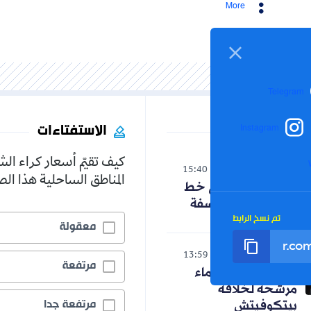
More
Telegram
الاستفتاءات
Instagram
كيف تقيّم أسعار كراء ال
الوطن
15:40
06-08-2026
المناطق الساحلية هذا ا
حنون تدخل على خط
الجدل حول الفلسفة
تم نسخ الرابط
معقولة
رياضة
13:59
06-08-2026
مرتفعة
رسميا.. ثلاثة أسماء
مرشحة لخلافة
مرتفعة جدا
بيتكوفيتش