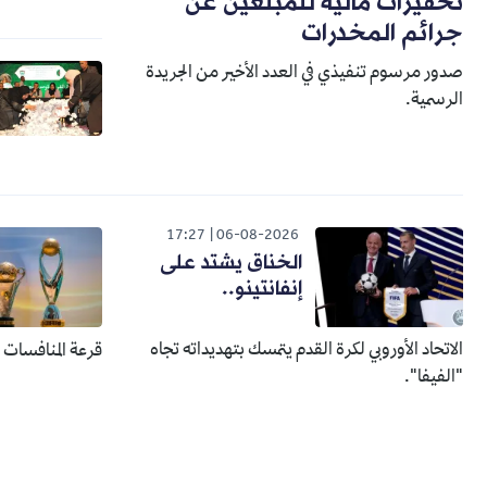
تحفيزات مالية للمبلغين عن
جرائم المخدرات
صدور مرسوم تنفيذي في العدد الأخير من الجريدة
الرسمية.
17:27
06-08-2026
الخناق يشتد على
إنفانتينو..
الاتحاد الأوروبي لكرة القدم يتمسك بتهديداته تجاه
قرعة المنافسات الإفري
"الفيفا".