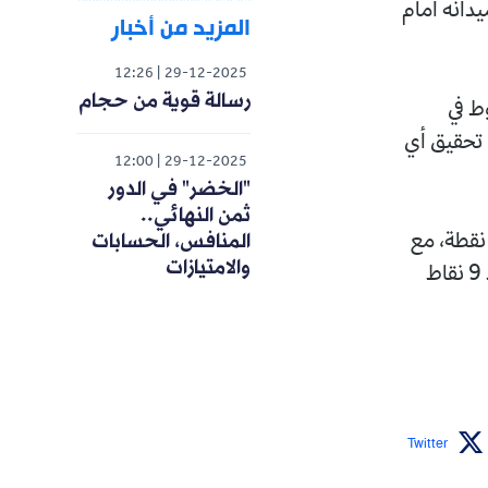
دانه أمام
المزيد من أخبار
12:26
29-12-2025
رسالة قوية من حجام
ط في
عن تحقيق أي
12:00
29-12-2025
"الخضر" في الدور
ثمن النهائي..
المنافس، الحسابات
هذا الانتصار، ارتقى أشبال المدرب منير زغدود إلى المركز السابع برصيد 20 نقطة، مع
والامتيازات
مباراة متأخرة، في حين بقي ترجي مستغانم في المرتبة ما قبل الأخيرة برصيد 9 نقاط
Twitter