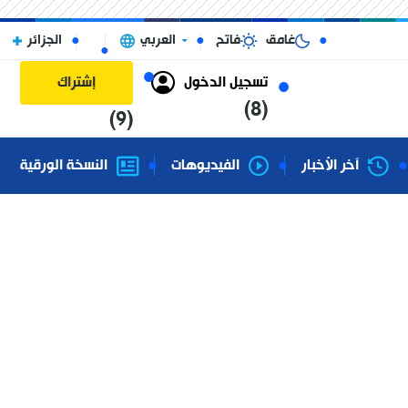
غامق
فاتح
العربي
الجزائر
تسجيل الدخول
إشتراك
(8)
(9)
آخر الأخبار
الفيديوهات
النسخة الورقية