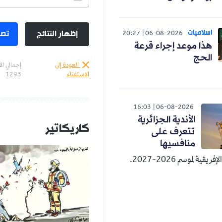
اسلاميات
إظهار النتائج
تصو
20:27
06-08-2026
هذا موعد إجراء قرعة
الحج
العودة إلى
إجمالي ال
الاستفتاء
1293
16:03
06-08-2026
الأندية الجزائرية
كاريكاتير
تتعرف على
منافسيها
قية لموسم 2026-2027.