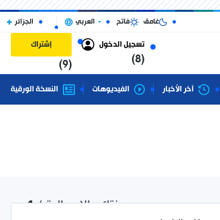
غامق
فاتح
العربي
الجزائر
تسجيل الدخول
إشتراك
(8)
(9)
آخر الأخبار
الفيديوهات
النسخة الورقية
نتائج الإجمالية /
1