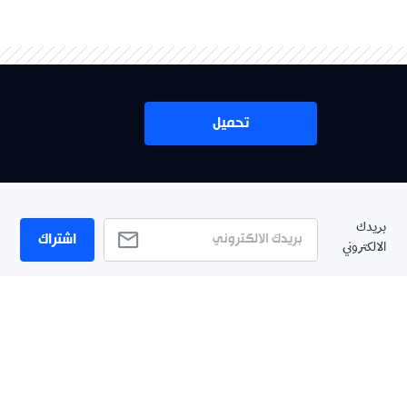
تحميل
بريدك
اشتراك
الالكتروني
RSS
Twitter
TikTok
YouTube
Facebook
 على
Tel : +213(0)023 31 69 04 - eMail :
info@elkhabar.com