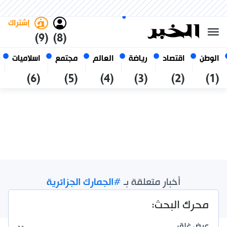
الجمعة 23 صفر 1448 الموافق ل
غامق
فاتح
العربي
07 أغسطس 2026
الجزائر
إشتراك
(9)
(8)
الوطن
اقتصاد
رياضة
العالم
مجتمع
اسلاميات
(6)
(5)
(4)
(3)
(2)
(1)
أخبار متعلقة بـ
#الجمارك الجزائرية
نتائج الإجمالية /
6
محرك البحث:
عرض
غلق