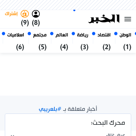
الجمعة 23 صفر 1448 الموافق ل
غامق
فاتح
العربي
07 أغسطس 2026
الجزائر
إشتراك
(9)
(8)
الوطن
اقتصاد
رياضة
العالم
مجتمع
اسلاميات
(6)
(5)
(4)
(3)
(2)
(1)
أخبار متعلقة بـ
#بلعريبي
نتائج الإجمالية /
2
محرك البحث:
عرض
غلق