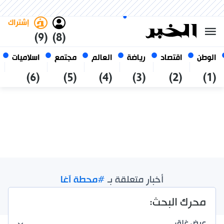
الأحد 25 صفر 1448 الموافق ل 09
غامق
فاتح
العربي
أغسطس 2026
الجزائر
إشتراك
(9)
(8)
الوطن
اقتصاد
رياضة
العالم
مجتمع
اسلاميات
(6)
(5)
(4)
(3)
(2)
(1)
أخبار متعلقة بـ
#محطة آغا
نتائج الإجمالية /
1
محرك البحث:
عرض
غلق