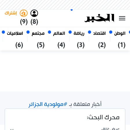
السبت 24 صفر 1448 الموافق ل 08
غامق
فاتح
العربي
أغسطس 2026
الجزائر
إشتراك
(9)
(8)
الوطن
اقتصاد
رياضة
العالم
مجتمع
اسلاميات
(6)
(5)
(4)
(3)
(2)
(1)
أخبار متعلقة بـ
#مولودية الجزائر
نتائج الإجمالية /
2
محرك البحث:
عرض
غلق