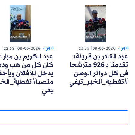
شورت
شورت
22:58
08-06-2026
23:35
09-06-2026
عبد القادر بن قرينة:
عبد الكريم بن مبارك
تقدمنا بـ 926 مترشحا
كان كل من هب ود
في كل دوائر الوطن
يدخل للأفالان ويأخذ
#تغطية_الخبر_تيفي
منصبا#تغطية_الخب
يفي