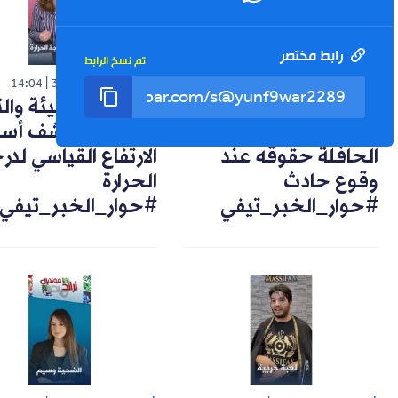
رابط مختصر
تم نسخ الرابط
شورت
شورت
14:04
30-07-2026
14:57
02-08-2026
تعويضات وضمانات..
خبيرة في البيئة وال
هكذا يحمي راكب
المناخي تكشف أسب
الحافلة حقوقه عند
الارتفاع القياسي لد
وقوع حادث
الحرارة
#حوار_الخبر_تيفي
#حوار_الخبر_تيفي