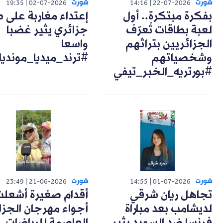
شورت
شورت
19:35
02-07-2026
14:16
22-07-2026
بفكرة مبتكرة.. أول
إعتداء مغاربة على 
لعبة بطاقات تُعرّف
جزائري يثير غضبا
الجزائريين بتراثهم
واسعا
وشخصياتهم
#ترند_ميديا_مونديا
#بورتريه_الخبر_تيفي
شورت
شورت
23:49
21-06-2026
14:55
01-07-2026
تجاهل ريان شرقي
أقدام صغيرة أشعل
لديشامب بعد مباراة
أجواء مهرجان الجزا