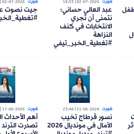
شورت
شورت
02-07-2026
19:33
02-07-2026
طفل
عبد العالي حساني:
جيت نصوت على
نتمنى أن تجري
#تغطية_الخب
الانتخابات في كنف
ل
النزاهة
#تغطية_الخبر_تيفي
شورت
شورت
17-06-2026
23:48
21-06-2026
ت
نسور قرطاج تخيب
أهم الأحداث ا
ئر
الآمال في مونديال 2026
تصدرت الترند 