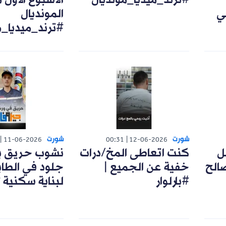
#ترند_ميديا_مونديال
الأسبوع الأول 
ي
المونديال
#ترند_ميديا_م
شورت
شورت
11-06-2026
00:31
12-06-2026
ل
كنت اتعاطى المخ/درات
نشوب حريق ب
الح
خفية عن الجميع |
جلود في الطاب
#بارلوار
لبناية سكنية 