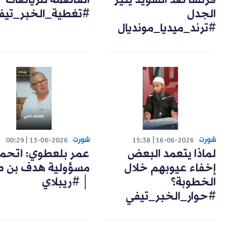
فرنسا ضد السويد يثير
العاصمة للرياضات
الجدل
#تغطية_الخبر_تيف
#ترند_ميديا_مونديال
شورت
شورت
00:29
13-06-2026
15:38
16-06-2026
لماذا يتعمد البعض
عمر بلعطوي: اتحم
إخفاء عيوبهم خلال
مسؤولية هدف بن ص
الخطوبة؟
│ #ريبلاي
#حوار_الخبر_تيفي