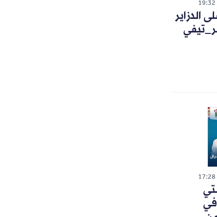
19:32
 الدزاير
ر_تيفي
17:28
لتي
في