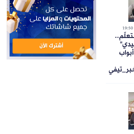
19:50
تعلّم..
يدي"
أبواب
خبر_تيفي