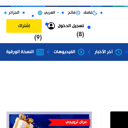
غامق
فاتح
العربي
الجزائر
تسجيل الدخول
إشتراك
(8)
(9)
آخر الأخبار
الفيديوهات
النسخة الورقية