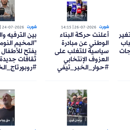
شورت
شورت
24-07-2026
14:15
26-07-2026
تغير
أعلنت حركة البناء
بين الترفيه وال
اب
الوطني عن مبادرة
"المخيم النوم
رجات
سياسية للتغلب على
يفتح للأطفال 
العزوف الإنتخابي
ثقافات جديدة
#حوار_الخبر_تيفي
#روبورتاج_ال