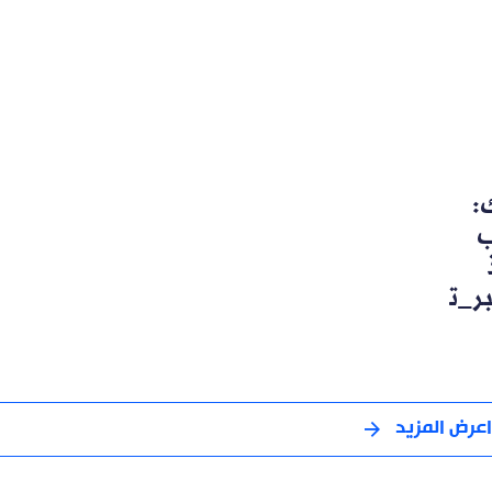
:
ب
ر_ت
اعرض المزيد