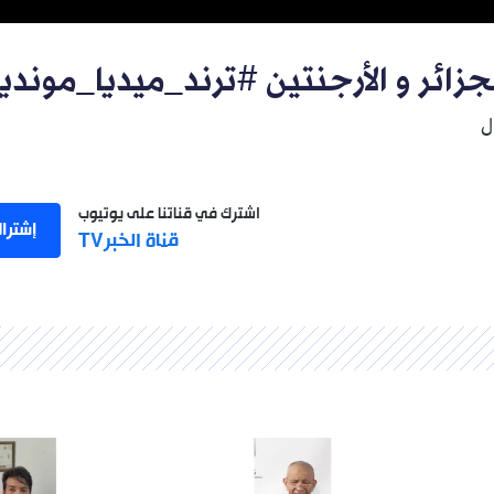
جزائر و الأرجنتين #ترند_ميديا_موندي
ل
اشترك في قناتنا على يوتيوب
إشترا
قناة الخبرTV