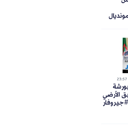
من
ونديال
23:57
ورشة
ق الأرضي
#جيروفار