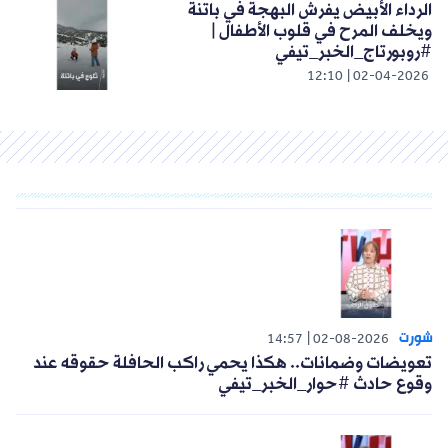
الرداء الأبيض يفرش البهجة في باتنة
ويخلف المرح في قلوب الأطفال |
#روبورتاج_الخبر_تيفي
12:10
02-04-2026
شورت
14:57
02-08-2026
تعويضات وضمانات.. هكذا يحمي راكب الحافلة حقوقه عند
وقوع حادث #حوار_الخبر_تيفي