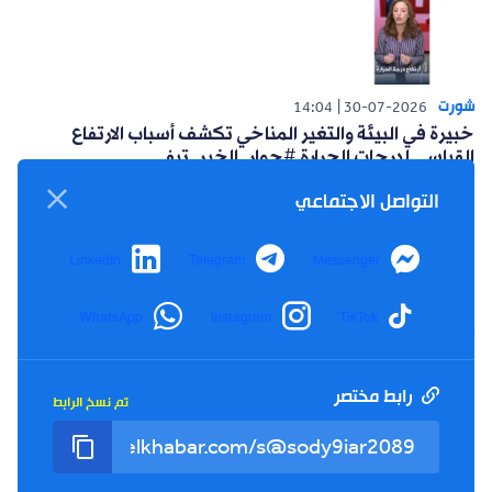
شورت
14:04
30-07-2026
خبيرة في البيئة والتغير المناخي تكشف أسباب الارتفاع
القياسي لدرجات الحرارة #حوار_الخبر_تيفي
التواصل الاجتماعي
LinkedIn
Telegram
Messenger
WhatsApp
Instagram
TikTok
شورت
14:15
26-07-2026
أعلنت حركة البناء الوطني عن مبادرة سياسية للتغلب على
العزوف الإنتخابي #حوار_الخبر_تيفي
رابط مختصر
تم نسخ الرابط