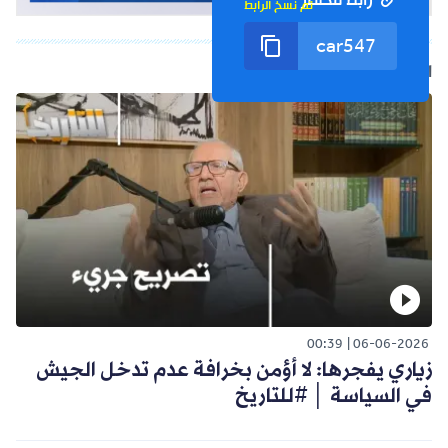
رابط مختصر
تم نسخ الرابط
الفيديو التالي
00:39
06-06-2026
زياري يفجرها: لا أؤمن بخرافة عدم تدخل الجيش
في السياسة │ #للتاريخ