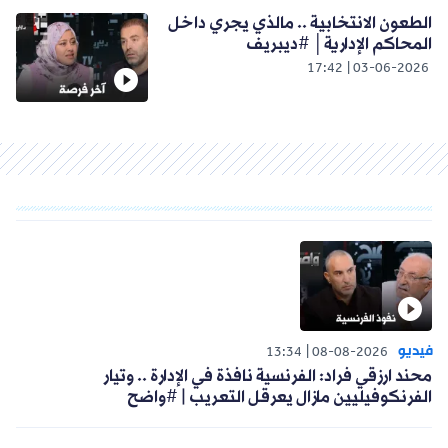
الطعون الانتخابية .. مالذي يجري داخل
المحاكم الإدارية│ #ديبريف
17:42
03-06-2026
فيديو
13:34
08-08-2026
محند ارزقي فراد: الفرنسية نافذة في الإدارة .. وتيار
الفرنكوفيليين مازال يعرقل التعريب | #واضح