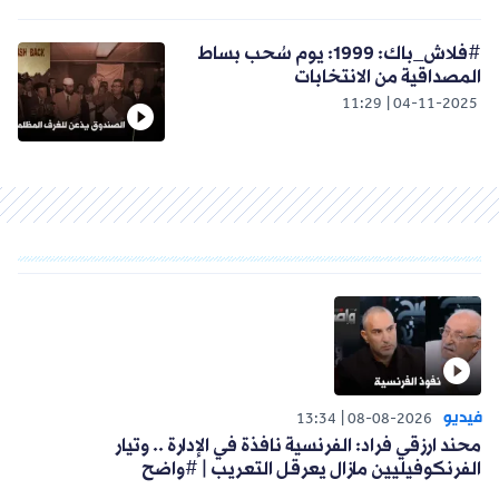
#فلاش_باك: 1999: يوم سُحب بساط
المصداقية من الانتخابات
11:29
04-11-2025
فيديو
13:34
08-08-2026
محند ارزقي فراد: الفرنسية نافذة في الإدارة .. وتيار
الفرنكوفيليين مازال يعرقل التعريب | #واضح