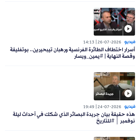
فيديو
14:13
26-07-2026
أسرار اختطاف الطائرة الفرنسية ورهبان تيبحيرين.. بوتفليقة
وقصة النهاية | #يمين_ويسار
فيديو
19:49
24-07-2026
هذه حقيقة بيان جريدة البصائر الذي شكك في أحداث ليلة
نوفمبر │ #للتاريخ