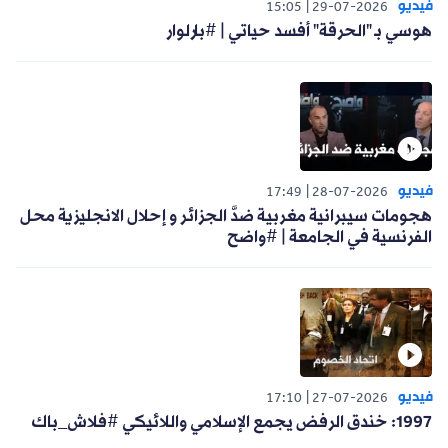
فيديو
15:05
29-07-2026
هوسي بـ "الحرقة" أفسد حياتي | #بارلوار
فيديو
17:49
28-07-2026
هجومات سيبرانية مغربية ضدَّ الجزائر و إحلال الانجليزية محل
الفرنسية في الجامعة | #واضح
فيديو
17:10
27-07-2026
1997: خندق الرفض يجمع الإسلامي واللائيكي #فلاش_باك