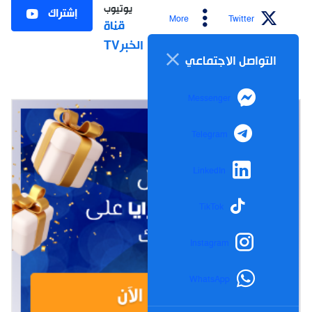
يوتيوب
إشتراك
More
Twitter
قناة
الخبرTV
التواصل الاجتماعي
Messenger
Telegram
LinkedIn
TikTok
Instagram
WhatsApp