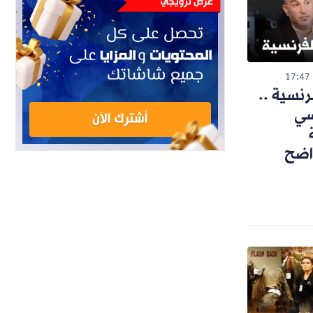
17:47
رنسية ..
سي
واضح