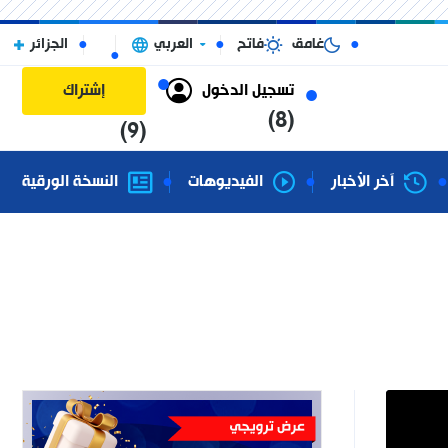
غامق
فاتح
العربي
الجزائر
تسجيل الدخول
إشتراك
(8)
(9)
آخر الأخبار
الفيديوهات
النسخة الورقية