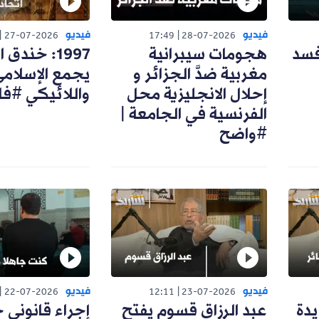
فيديو
فيديو
27-07-2026
17:49
28-07-2026
فسد
هجومات سيبرانية
1997: خندق
مغربية ضدَّ الجزائر و
يجمع الإسلام
إحلال الانجليزية محل
واللائيكي #ف
الفرنسية في الجامعة |
#واضح
فيديو
فيديو
22-07-2026
12:11
23-07-2026
يدة
عبد الرزاق قسوم يفتح
إجراء قانوني 