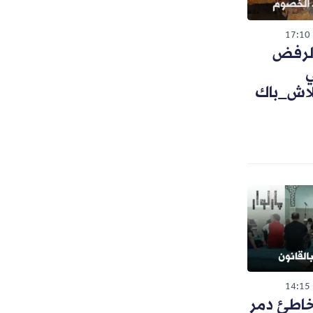
17:10
 الرفض
ي
لاش_باك
14:15
خاطئ دمر