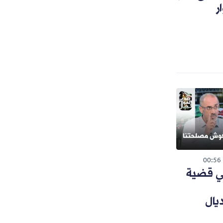
ر
00:56
ي قضية
يال