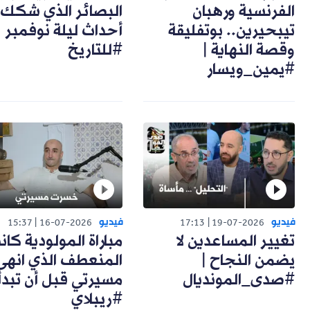
الفرنسية ورهبان
البصائر الذي شكك
تيبحيرين.. بوتفليقة
أحداث ليلة نوفمبر 
وقصة النهاية |
#للتاريخ
#يمين_ويسار
فيديو
فيديو
15:37
16-07-2026
17:13
19-07-2026
تغيير المساعدين لا
مباراة المولودية كان
يضمن النجاح |
المنعطف الذي انهى
#صدى_المونديال
مسيرتي قبل أن تبدأ 
#ريبلاي