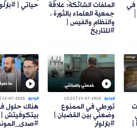
 في
الملفات الشائكة: علاقة
حياتي | #بارلوا
│
جمعية العلماء بالثورة ،
والنظام والفيس |
#للتاريخ
فيديو
فيديو
14-07-2026
14:25
15-07-2026
ت
تورطي في الممنوع
هناك حلول ف
وضعني بين القضبان |
بيتكوفيتش |
|
#بارلوار
#صدى_الموند