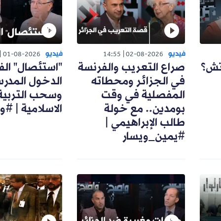
فيديو
فيديو
01-08-2026
14:55
02-08-2026
تش؟
صراع التعريب والفرنسة
"استئصال" الف
في الجزائر ومحطاته
الدخول المدر
المفصلية في وقت
وسحب التربية
بومدين.. مع خولة
الاسلامية | #
طالب الإبراهيمي |
#يمين_ويسار