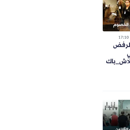
17:10
 الرفض
ي
لاش_باك