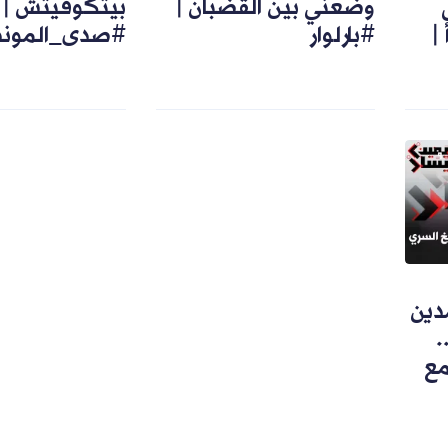
وضعني بين القضبان |
بيتكوفيتش |
|
#بارلوار
#صدى_الموند
دين
.
مع