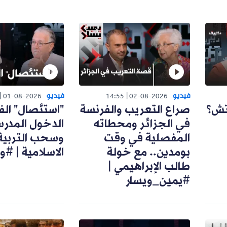
فيديو
فيديو
01-08-2026
14:55
02-08-2026
تش؟
صراع التعريب والفرنسة
"استئصال" الف
في الجزائر ومحطاته
الدخول المدر
المفصلية في وقت
وسحب التربية
بومدين.. مع خولة
الاسلامية | #
طالب الإبراهيمي |
#يمين_ويسار