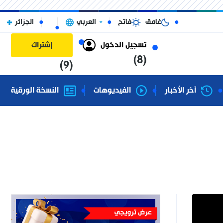
غامق
فاتح
العربي
الجزائر
تسجيل الدخول
إشتراك
(8)
(9)
آخر الأخبار
الفيديوهات
النسخة الورقية