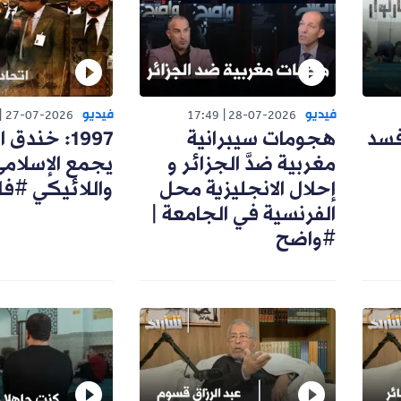
فيديو
فيديو
27-07-2026
17:49
28-07-2026
فسد
هجومات سيبرانية
1997: خندق
مغربية ضدَّ الجزائر و
يجمع الإسلام
إحلال الانجليزية محل
واللائيكي #ف
الفرنسية في الجامعة |
#واضح