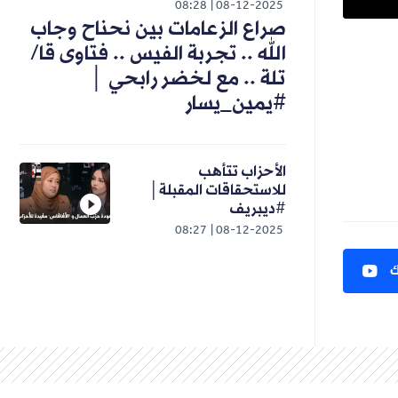
08:28
08-12-2025
صراع الزعامات بين نحناح وجاب
الله .. تجربة الفيس .. فتاوى قا/
تلة .. مع لخضر رابحي │
#يمين_يسار
الأحزاب تتأهب
للاستحقاقات المقبلة│
#ديبريف
08:27
08-12-2025
ك