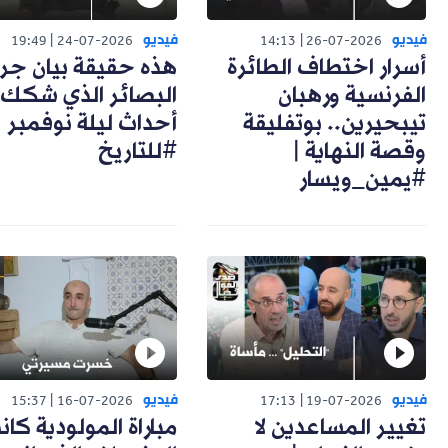
فيديو
فيديو
19:49
24-07-2026
14:13
26-07-2026
أسرار اختطاف الطائرة
هذه حقيقة بيان جر
الفرنسية ورهبان
البصائر الذي شكك
تيبحيرين.. بوتفليقة
أحداث ليلة نوفمبر 
وقصة النهاية |
#للتاريخ
#يمين_ويسار
فيديو
فيديو
15:37
16-07-2026
17:13
19-07-2026
تغيير المساعدين لا
مباراة المولودية كان