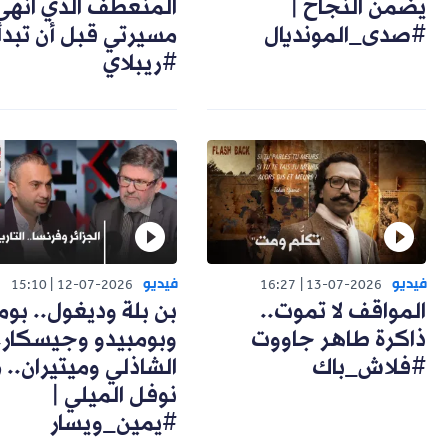
يضمن النجاح |
المنعطف الذي انهى
#صدى_المونديال
مسيرتي قبل أن تبدأ 
#ريبلاي
فيديو
فيديو
15:10
12-07-2026
16:27
13-07-2026
المواقف لا تموت..
بن بلة وديغول.. بوم
ذاكرة طاهر جاووت
وبومبيدو وجيسكار.
#فلاش_باك
الشاذلي وميتيران.. 
نوفل الميلي |
#يمين_ويسار