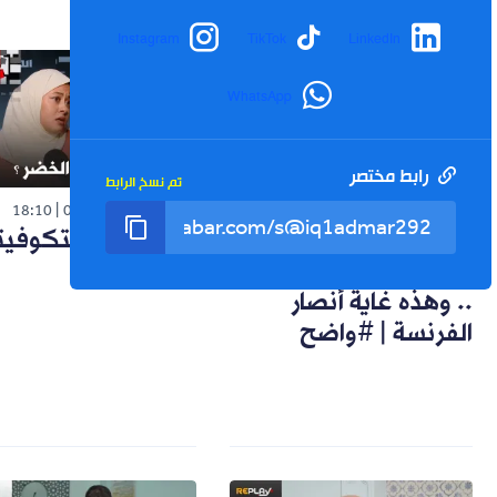
Instagram
TikTok
LinkedIn
WhatsApp
رابط مختصر
تم نسخ الرابط
فيديو
فيديو
18:10
03-08-2026
17:08
04-08-2026
مسعود عمراوي: كتب
كيف رحل بيتكوفي
مدرسية مسيئة للشهداء
| #ديبريف
.. وهذه غاية أنصار
الفرنسة | #واضح