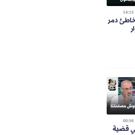
14:15
خاطئ دمر
ر
00:56
ي قضية