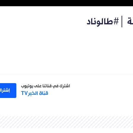
لة │#طالوناد
اشترك في قناتنا على يوتيوب
إشترا
قناة الخبرTV