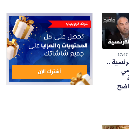
17:47
رنسية ..
سي
واضح