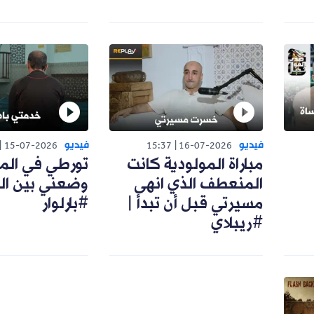
يديو
فيديو
14:25
15-07-2026
15:37
16-07-2026
باراة المولودية كانت
تورطي في الممنوع
لمنعطف الذي انهى
وضعني بين القضبان |
سيرتي قبل أن تبدأ |
#بارلوار
ريبلاي