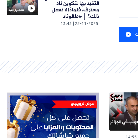
التقيد بها لتكوين ناد
محترف، فلماذا لا نفعل
ذلك؟ │ #طالوناد
13:43
25-11-2025