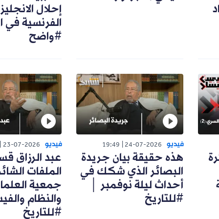
إحلال الانجليزية محل
الفرنسية في الجامعة |
#واضح
يديو
فيديو
12:11
23-07-2026
19:49
24-07-2026
ذه حقيقة بيان جريدة
عبد الرزاق قسوم يفتح
لبصائر الذي شكك في
الملفات الشائكة: علاق
حداث ليلة نوفمبر │
جمعية العلماء بالثورة ،
للتاريخ
والنظام والفيس |
#للتاريخ