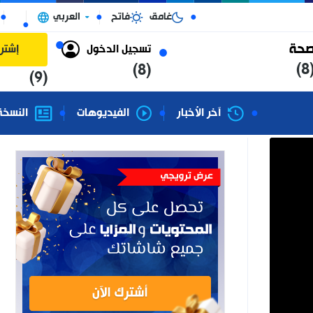
غامق
فاتح
العربي
الجزائر
تسجيل الدخول
إشتراك
(8)
(9)
آخر الأخبار
الفيديوهات
النسخة الورقية