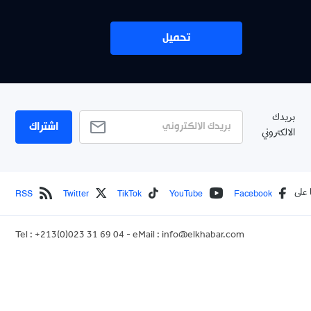
تحميل
اشتراك
RSS
Twitter
TikTok
YouTube
Face
Tel : +213(0)023 31 69 04 - eMail :
info@elkhabar.com