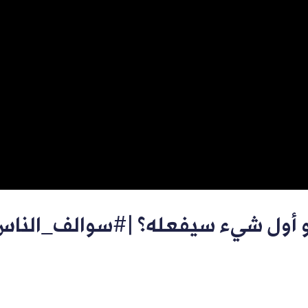
ول شيء سيفعله؟ |#سوالف_الناس