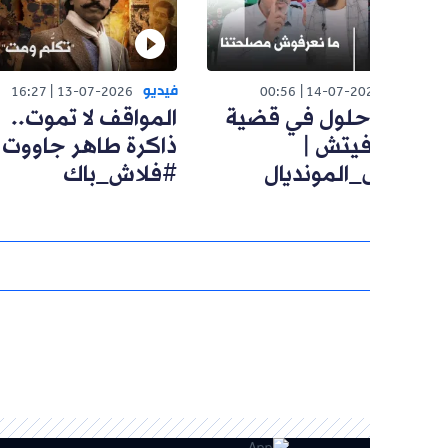
فيديو
16:27
13-07-2026
00:56
14-07-20
حلول في قضية
المواقف لا تموت..
يتش |
ذاكرة طاهر جاووت
المونديال
#فلاش_باك
اعرض المزي