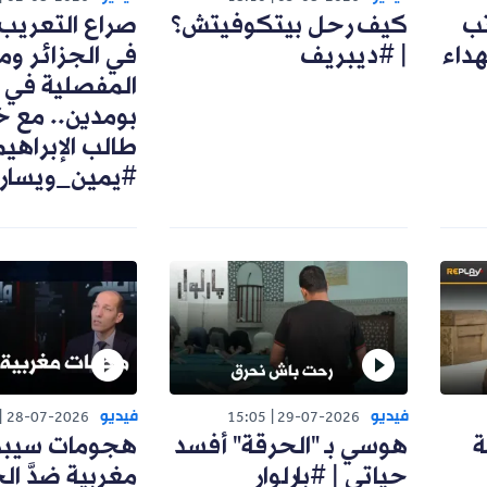
يف رحل بيتكوفيتش؟
صراع التعريب والفرنس
 #ديبريف
في الجزائر ومحطاته
المفصلية في وقت
بومدين.. مع خولة
طالب الإبراهيمي |
#يمين_ويسار
يديو
فيديو
17:49
28-07-2026
15:05
29-07-2026
وسي بـ "الحرقة" أفسد
هجومات سيبرانية
ياتي | #بارلوار
مغربية ضدَّ الجزائر و