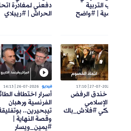
لتربية
دفعني لمغادرة اتحاد
مية | #واضح
الحراش | #ريبلاي
فيديو
ف
14:13
26-07-2026
17:10
27-07-20
19: خندق الرفض
أسرار اختطاف الطائرة
ه
لإسلامي
الفرنسية ورهبان
ا
يكي #فلاش_باك
تيبحيرين.. بوتفليقة
أ
وقصة النهاية |
#
#يمين_ويسار