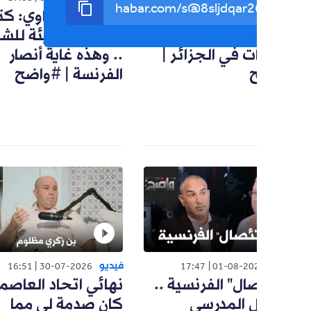
قرومي: جميع
مسعود عمراوي: كتب
ك
ات معنية بمجازر
مدرسية مسيئة للشهداء
|
ت في الجزائر |
.. وهذه غاية أنصار
الفرنسة | #واضح
فيديو
ف
16:51
30-07-2026
17:47
01-08-20
ال" الفرنسية ..
نهائي اتحاد العاصمة
ه
 المدرسي
كان صدمة لي مما
ح