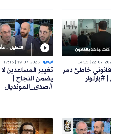
فيديو
ف
17:13
19-07-2026
14:15
22-07-20
قانوني خاطئ دمر
تغيير المساعدين لا
م
 #بارلوار
يضمن النجاح |
ا
#صدى_المونديال
م
#