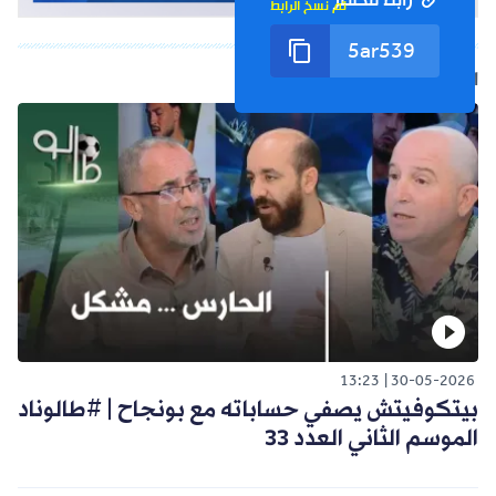
رابط مختصر
تم نسخ الرابط
الفيديو التالي
13:23
30-05-2026
بيتكوفيتش يصفي حساباته مع بونجاح | #طالوناد
الموسم الثاني العدد 33