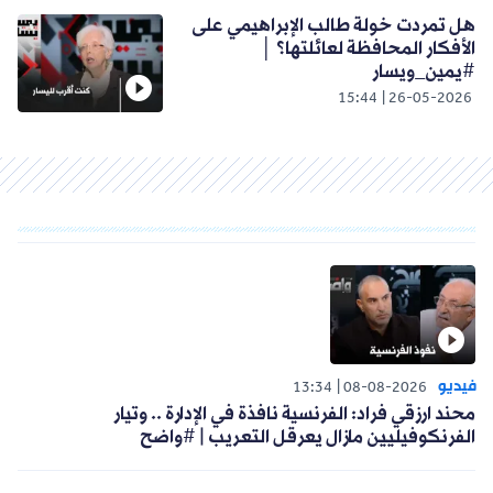
هل تمردت خولة طالب الإبراهيمي على
الأفكار المحافظة لعائلتها؟ │
#يمين_ويسار
15:44
26-05-2026
فيديو
13:34
08-08-2026
محند ارزقي فراد: الفرنسية نافذة في الإدارة .. وتيار
الفرنكوفيليين مازال يعرقل التعريب | #واضح