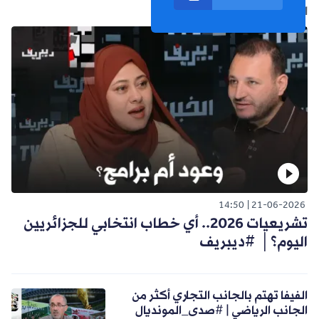
الفيديو التالي
14:50
21-06-2026
تشريعيات 2026.. أي خطاب انتخابي للجزائريين
اليوم؟│ #ديبريف
الفيفا تهتم بالجانب التجاري أكثر من
الجانب الرياضي | #صدى_المونديال