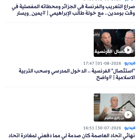
صراع التعريب والفرنسة في الجزائر ومحطاته المفصلية في
وقت بومدين.. مع خولة طالب الإبراهيمي | #يمين_ويسار
فيديو
17:47
01-08-2026
"استئصال" الفرنسية .. الدخول المدرسي وسحب التربية
الاسلامية | #واضح
فيديو
16:51
30-07-2026
نهائي اتحاد العاصمة كان صدمة لي مما دفعني لمغادرة اتحاد