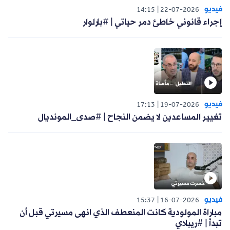
فيديو
14:15
22-07-2026
إجراء قانوني خاطئ دمر حياتي | #بارلوار
فيديو
17:13
19-07-2026
تغيير المساعدين لا يضمن النجاح | #صدى_المونديال
فيديو
15:37
16-07-2026
مباراة المولودية كانت المنعطف الذي انهى مسيرتي قبل أن
تبدأ | #ريبلاي