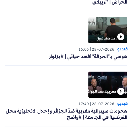
الحراش | #ريبلاي
فيديو
15:05
29-07-2026
هوسي بـ "الحرقة" أفسد حياتي | #بارلوار
فيديو
17:49
28-07-2026
هجومات سيبرانية مغربية ضدَّ الجزائر و إحلال الانجليزية محل
الفرنسية في الجامعة | #واضح