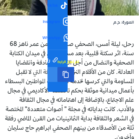
TikTok
Instagram
الصورة: ح.م
WhatsApp
رحل، ليلة أمس، الصحفي صالح زياد عمن عمر ناهز 68
سنة، اثر سكتة قلبية، بعد مسار طويل في ميدان الكتابة
رابط مختصر
تم نسخ الرابط
الصحفية والنضال من أجل الكلمة الصادقة والقضايا
العادلة. كان من الأقلام النزيهة والمحترفة التي لا تقبل
المساومة والتي كرسها لخدمة انشغالات المواطنين البسطاء
بأعمال ميدانية موثقة بحكم تخصصه الأكاديمي في مجال
علم الاجتماع، بالإضافة إلى اهتماماته في مجال الثقافة
والأدب. كانت بداياته في مجلة " أصوات متعددة" المختصة
في الشعر والثقافة بداية الثمانينيات من القرن الماضي رفقة
ثلة من الأصدقاء من بينهم الصحفي ابراهيم حاج سليمان
وآخرون.