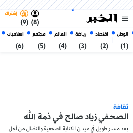
الجمعة 23 صفر 1448 الموافق ل
غامق
فاتح
العربي
07 أغسطس 2026
الجزائر
إشتراك
(9)
(8)
الوطن
اقتصاد
رياضة
العالم
مجتمع
اسلاميات
(6)
(5)
(4)
(3)
(2)
(1)
ثقافة
الصحفي زياد صالح في ذمة الله
بعد مسار طويل في ميدان الكتابة الصحفية والنضال من أجل