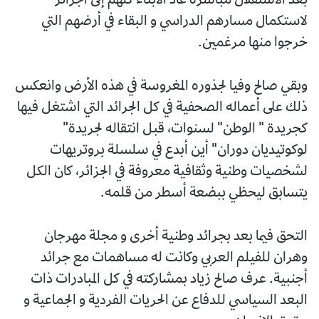
بعد الاستقلال مباشرة عاد الأبناء كلهم إلى الجزائر
لاستكمال مسارهم الدراسي و البقاء في أرضهم التي
خرجوا منها مرغمين.
وبقي صالح وفيا لجذوره المغروسة في هذه الأرض وانعكس
ذلك على أعماله الصحفية في كل الجرائد التي اشتغل فيها
كجريدة " الوطن" لسنوات، قبل انتقاله لجريدة"
لوكوتيديان دوران" أين أبدع في سلسلة بروتريهات
لشخصيات وطنية وثقافية معروفة في الجزائر، كان الكل
يتسابق ليحظي ببضعة أسطر من قلمه.
التحق فيما بعد بجرائد وطنية أخرى و مجلة مهرجان
وهران للفيلم العربي وكانت له مساهمات مع جرائد
أجنبية. عرف صالح زياد بمشاركته في كل المبادرات ذات
البعد السياسي للدفاع عن الحريات الفردية و الجماعية و