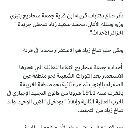
تأثر صالح بكتابات قريبه ابن قرية جمعة سحاريج بتيزي
وزو، ومثله الأعلى، محمد سعيد زياد صحفي جريدة "
الجزائر الأحداث".
وبقي حلم صالح زياد هو الاستقرار مجددا في قرية
أجداده جمعة سحاريج انتقاما للعائلة التي هجرها
الاستعمار بعد الثورات الشعبية نحو منطقة عين
الصفراء بالجنوب ثم مرة ثانية نحو منطقة الخريبقة
بالمغرب سنة 1911 هروبا من قانون التجنيد الإجباري في
الحرب العالمية الثانية وإنقاذ " بودخيل" الابن الوحيد والد
صالح زياد من التجنيد.