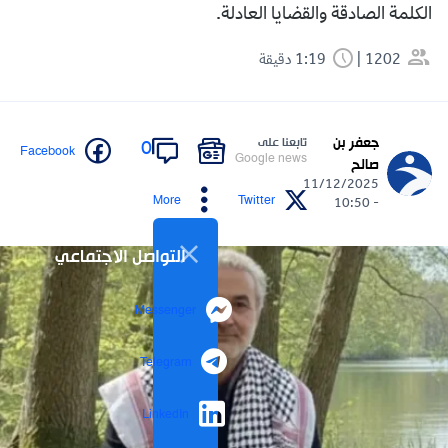
الكلمة الصادقة والقضايا العادلة.
1202
1:19 دقيقة
جعفر بن
تابعنا على
0
Facebook
Google news
صالح
11/12/2025
More
Twitter
- 10:50
التواصل الاجتماعي
Messenger
Telegram
LinkedIn