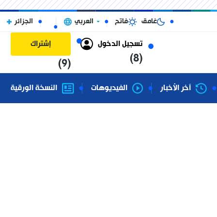
غامق
فاتح
العربي
الجزائر
تسجيل الدخول
إشتراك
(8)
(9)
آخر الأخبار
الفيديوهات
النسخة الورقية