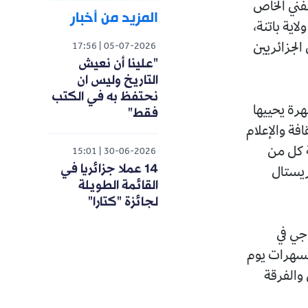
لفني الخاص
المزيد من أخبار
 ولاية باتنة،
 من الفنانين الجزائريين
17:56
05-07-2026
"علينا أن نعيش
التاريخ وليس ان
نحتفظ به في الكتب
م 9 جويلية القادم بسهرة يحييها
فقط"
فة والإعلام
شهد مشاركة كل من
15:01
30-06-2026
14 عملا جزائريا في
ريستال
القائمة الطويلة
لجائزة "كتارا"
 جي في
 التشادية AGON. وتتواصل السهرات يوم
 والفرقة