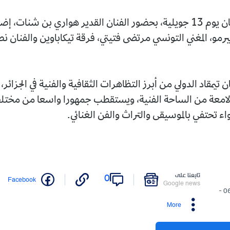
ويُختتم المهرجان يوم 13 جويلية، بحضور الفنان القدير هواري بن شنات،
رمو، المغني التونسي مرتضى فتيتي، فرقة تيكاباوين والفنان ن
 تيمقاد الدولي من أبرز التظاهرات الثقافية والفنية في الجزائ
لامعة من الساحة الفنية، ويستقطب جمهورا واسعا من مختلف
اء تحتفي بالموسيقى والتراث والفن الغنائي.
تابعنا على
0
Facebook
Google news
06/07/2026 -
More