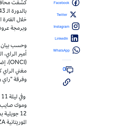
Facebook
كشفت محافظة ا
Twitter
Instagram
وبرمجة عروض
LinkedIn
WhatsApp
أمير الراي، ا
0
مغني الراي كا
وفرقة "راي 
و
12 جويلية 
الموريتانية MONZA.