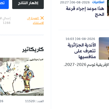
اسلاميات
إظهار النتائج
تصو
20:27
06-08-2026
هذا موعد إجراء قرعة
الحج
العودة إلى
إجمالي ال
الاستفتاء
1288
16:03
06-08-2026
الأندية الجزائرية
كاريكاتير
تتعرف على
منافسيها
قية لموسم 2026-2027.
العدد : 11520
26