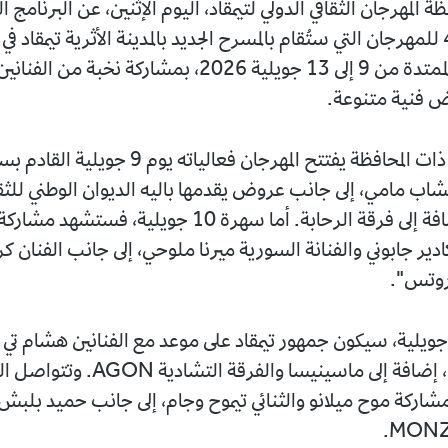
لمهرجان الثقافي الدولي لتيمقاد، اليوم الإثنين، عن البرنامج ا
بالدورة الـ 43 للمهرجان التي ستُقام بالمسرح الجديد بالمدينة الأثرية تيمقاد في
خلال الفترة الممتدة من 9 إلى 13 جويلية 2026، بمشاركة نخبة
 فنية متنوعة.
وحسب بيان ذات المحافظة يفتتح المهرجان فعالياته يو
لشاب مامي، إلى جانب عروض يقدمها باليه الديوان الوطني للثقا
(ONCI)، إضافة إلى فرقة الرحابة. أما سهرة 10 جويلية، فست
دير جابوني والفنانة السورية ميرنا ملوحي، إلى جانب الفنان ك
روتس".
في ليلة 11 جويلية، سيكون جمهور تيمقاد على موعد مع الفنانين هشام تي
وموك صايب، إضافة إلى ماسينيسا والفرقة
بمشاركة موح ميلانو والثنائي تيموح وجام، إلى جانب حميد بلبش