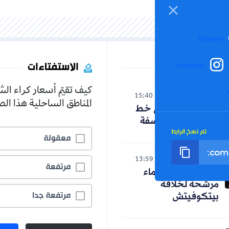
Telegram
الاستفتاءات
Instagram
كيف تقيّم أسعار كراء ال
الوطن
15:40
06-08-2026
المناطق الساحلية هذا ا
حنون تدخل على خط
الجدل حول الفلسفة
تم نسخ الرابط
معقولة
رياضة
13:59
06-08-2026
مرتفعة
رسميا.. ثلاثة أسماء
مرشحة لخلافة
مرتفعة جدا
بيتكوفيتش