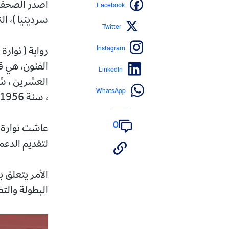
Facebook
أصدر الصحفي و
سردينيا )، التي
Twitter
Instagram
رواية ( نوارة
الفنون، هي ق
LinkedIn
العشرين ، شا
WhatsApp
، سنة 1956 .
0
عاشت نوارة ف
لتقديم الدع
الأمر يتعلق 
البطولة والت