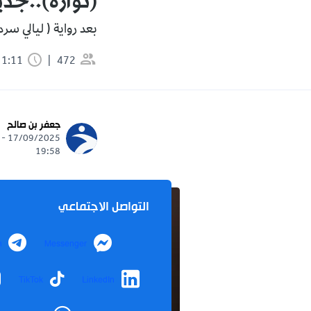
(نوارة)..جد
بعد رواية ( ليالي سردين
472
1:11 دقيقة
جعفر بن صالح
17/09/2025 -
19:58
التواصل الاجتماعي
m
Messenger
TikTok
LinkedIn