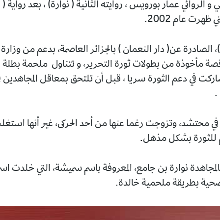
 الروائي عمار بورويس ، روايته الثانية ( نوارة) ، بعد رواية ( ل
 ظهرت عام 2002.
 )، الصادرة عن( دار النعمان ) بالجزائر العاصمة، بدعم من وزارة 
صة مأخوذة من بطولات ثورة التحرير، و تتناول ملحمة بطلة 
ركت في دعم الثورة سريا ، قبل أن تلتحق بمعاقل المجاهدين ف
ي محتشد، وتزوجت رغما عنها من أحد الحركى، غير أنها استغل
م للثورة بشكل مذهل.
بالمجاهدة نوارة بن جامع، المعروفة باسم سميشة، التي خلدت ا
ضحية بطريقة ملحمية خالدة.