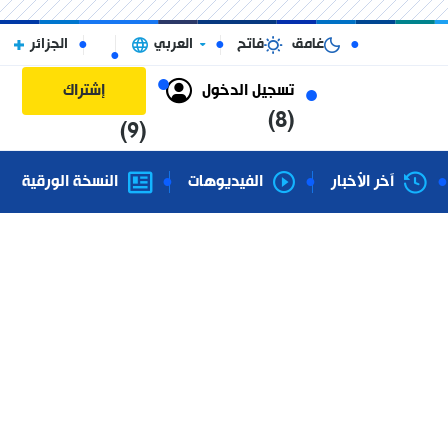
غامق
فاتح
العربي
الجزائر
تسجيل الدخول
إشتراك
(8)
(9)
آخر الأخبار
الفيديوهات
النسخة الورقية