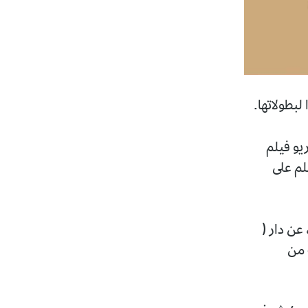
لبطولاتها.
يو فيلم
لم على
 عن دار (
 من