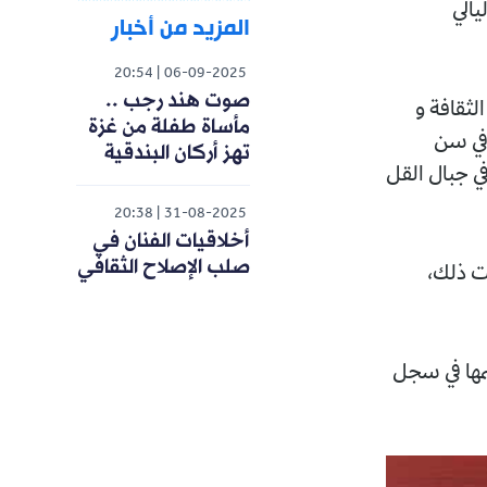
يالي
المزيد من أخبار
20:54
06-09-2025
صوت هند رجب ..
الثقافة و
مأساة طفلة من غزة
في سن
تهز أركان البندقية
ي جبال القل
20:38
31-08-2025
أخلاقيات الفنان في
صلب الإصلاح الثقافي
ت ذلك،
سمها في سجل