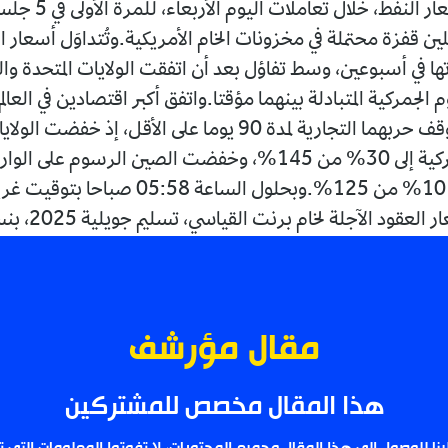
انخفضت أسعار النفط، خلال تعام
ملين قفزة محتملة في مخزونات الخام الأمريكية.وتُتداوَل أسعار 
ها في أسبوعين، وسط تفاؤل بعد أن اتفقت الولايات المتحدة وا
جمركية المتبادلة بينهما مؤقتا.واتفق أكبر اقتصادين في العالم
الاثنين، على وقف حربهما التجارية لمدة 90 يوما على الأقل، إذ خف
الرسوم الجمركية إلى 30% من 145%، وخفضت الصين الرسوم على ال
الأمريكية إلى 10% من 125%.وبحلول الساعة 05:58 صبا
عقود الآجلة لخام برنت القياسي، تسليم جويلية 2025، بنسبة...
مقال مؤرشف
هذا المقال مخصص للمشتركين