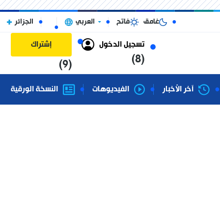
غامق
فاتح
العربي
الجزائر
تسجيل الدخول
إشتراك
(8)
(9)
آخر الأخبار
الفيديوهات
النسخة الورقية