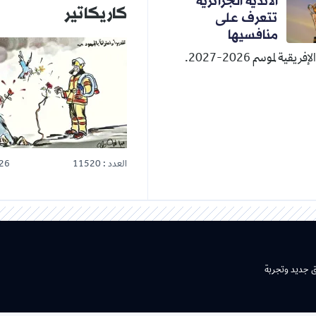
الأندية الجزائرية
كاريكاتير
تتعرف على
منافسيها
قية لموسم 2026-2027.
العدد : 11520
26
ق جديد وتجربة