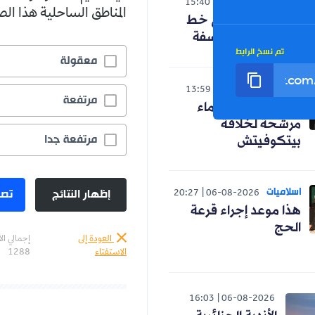
الوطن
15:40
06-08-2026
المناطق الساحلية هذا ا
حنون تدخل على خط
الجدل حول الفلسفة
تم نسخ الرابط
معقولة
رياضة
13:59
06-08-2026
مرتفعة
رسميا.. ثلاثة أسماء
مرشحة لخلافة
مرتفعة جدا
بيتكوفيتش
اسلاميات
إظهار النتائج
تصو
20:27
06-08-2026
هذا موعد إجراء قرعة
الحج
العودة إلى
إجمالي ال
الاستفتاء
1288
16:03
06-08-2026