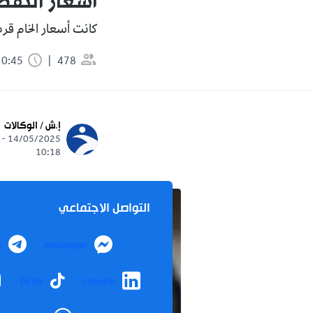
أسعار النف
كانت أسعار الخام قر
478
0:45 دقيقة
إ.ش / الوكالات
14/05/2025 -
10:18
التواصل الاجتماعي
m
Messenger
TikTok
LinkedIn