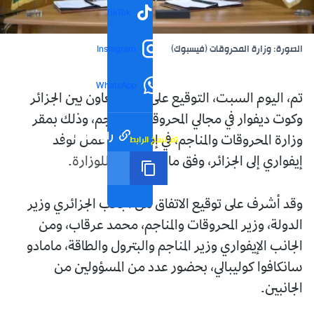
TikTok
الصورة: وزارة المحروقات (فيسبوك)
Instagram
WhatsApp
تم، اليوم السبت، التوقيع على اتفاق تعاون بين الجزائر
وكوت ديفوار في مجالي المحروقات والمناجم، وذلك بمقر
رابط مختصر
تم نسخ الرابط
وزارة المحروقات والمناجم، في إطار زيارة عمل لوفد
إيفواري إلى الجزائر، وفق ما أورده بيان للوزارة.
وقد أشرف على توقيع الاتفاق من الجانب الجزائري وزير
الدولة، وزير المحروقات والمناجم، محمد عرقاب، ومن
الجانب الإيفواري وزير المناجم والبترول والطاقة، مامادو
سانكافوا كوليبالي، بحضور عدد من المسؤولين من
الجانبين.