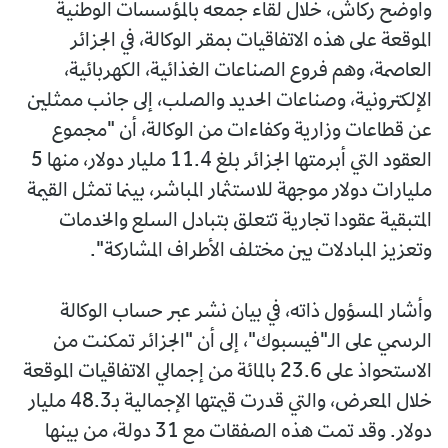
وأوضح ركاش، خلال لقاء جمعه بالمؤسسات الوطنية
الموقعة على هذه الاتفاقيات بمقر الوكالة، في الجزائر
العاصمة، وهم فروع الصناعات الغذائية، الكهربائية،
الإلكترونية، وصناعات الحديد والصلب، إلى جانب ممثلين
عن قطاعات وزارية وكفاءات من الوكالة، أن "مجموع
العقود التي أبرمتها الجزائر بلغ 11.4 مليار دولار، منها 5
مليارات دولار موجهة للاستثمار المباشر، بينما تمثل القيمة
المتبقية عقودا تجارية تتعلق بتبادل السلع والخدمات
وتعزيز المبادلات بين مختلف الأطراف المشاركة".
وأشار المسؤول ذاته، في بيان نشر عبر حساب الوكالة
الرسمي على الـ"فيسبوك"، إلى أن "الجزائر تمكنت من
الاستحواذ على 23.6 بالمائة من إجمالي الاتفاقيات الموقعة
خلال المعرض، والتي قدرت قيمتها الإجمالية بـ48.3 مليار
دولار. وقد تمت هذه الصفقات مع 31 دولة، من بينها