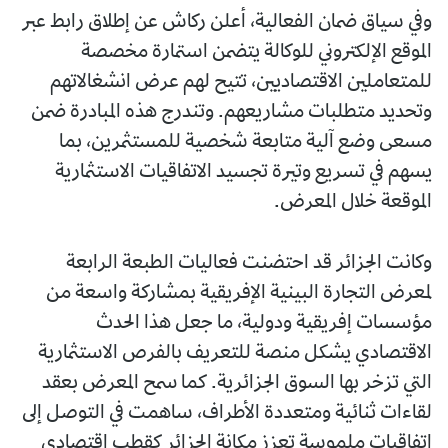
وفي سياق ضمان الفعالية، أعلن ركاش عن إطلاق رابط عبر
الموقع الإلكتروني للوكالة يتضمن استمارة مخصصة
للمتعاملين الاقتصاديين، تتيح لهم عرض انشغالاتهم
وتحديد متطلبات مشاريعهم. وتندرج هذه المبادرة ضمن
مسعى وضع آلية متابعة شخصية للمستثمرين، بما
يسهم في تسريع وتيرة تجسيد الاتفاقيات الاستثمارية
الموقعة خلال المعرض.
وكانت الجزائر قد احتضنت فعاليات الطبعة الرابعة
لمعرض التجارة البينية الإفريقية بمشاركة واسعة من
مؤسسات إفريقية ودولية، ما جعل هذا الحدث
الاقتصادي يشكل منصة للتعريف بالفرص الاستثمارية
التي تزخر بها السوق الجزائرية. كما سمح المعرض بعقد
لقاءات ثنائية ومتعددة الأطراف، ساهمت في التوصل إلى
اتفاقيات ملموسة تعزز مكانة الجزائر كقطب اقتصادي