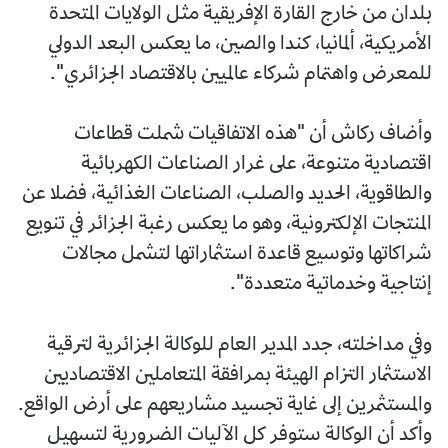
بلدان من خارج القارة الإفريقية مثل الولايات المتحدة
الأمريكية، ألمانيا، كندا والصين، ما يعكس البعد الدولي
للمعرض واهتمام شركاء عالميين بالاقتصاد الجزائري".
وأضاف ركاش أن "هذه الاتفاقيات شملت قطاعات
اقتصادية متنوعة، على غرار الصناعات الكهربائية
والطاقوية، الحديد والصلب، الصناعات الغذائية، فضلا عن
المنتجات الإلكترونية، وهو ما يعكس رغبة الجزائر في تنويع
شراكاتها وتوسيع قاعدة استثماراتها لتشمل مجالات
إنتاجية وخدماتية متعددة".
وفي مداخلته، جدد المدير العام للوكالة الجزائرية لترقية
الاستثمار التزام الهيئة بمرافقة المتعاملين الاقتصاديين
والمستثمرين إلى غاية تجسيد مشاريعهم على أرض الواقع.
وأكد أن الوكالة ستوفر كل الآليات الضرورية لتسهيل