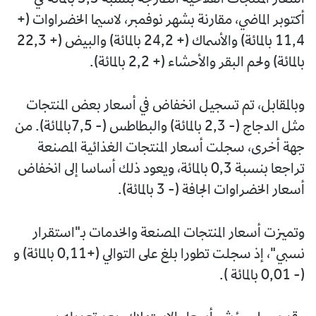
أسعار المنتجات الفلاحية الطازجة بنسبة 3,3 بالمائة في
أكتوبر الماضي، مقارنة بشهر نوفمبر، لاسيما الخضراوات (+
11,4 بالمائة) والأسماك (+ 24,2 بالمائة) والبيض (+ 22,3
بالمائة) ولحم البقر والأحشاء (+ 2,2 بالمائة).
وبالمقابل، تم تسجيل انخفاض في أسعار بعض المنتجات
مثل الدجاج (- 2,3 بالمائة) والبطاطس (- 7,5بالمائة). من
جهة أخرى، سجلت أسعار المنتجات الغذائية المصنعة
تراجعا بنسبة 0,3 بالمائة، ويعود ذلك أساسا إلى انخفاض
أسعار الخضراوات الجافة (- 3 بالمائة).
وتميزت أسعار المنتجات المصنعة والخدمات بـ"استقرار
نسبي"، إذ سجلت تطورا بلغ على التوالي (+0,11 بالمائة) و
(- 0,01 بالمائة ).