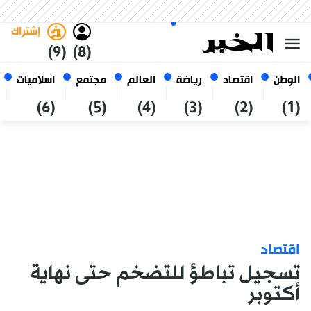
الأحد 25 صفر 1448 الموافق ل 09
غامق
فاتح
العربي
أغسطس 2026
الجزائر
إشتراك
(9)
(8)
الوطن
اقتصاد
رياضة
العالم
مجتمع
اسلاميات
(6)
(5)
(4)
(3)
(2)
(1)
اقتصاد
تسجيل تباطؤ للتضخم حتى نهاية
أكتوبر