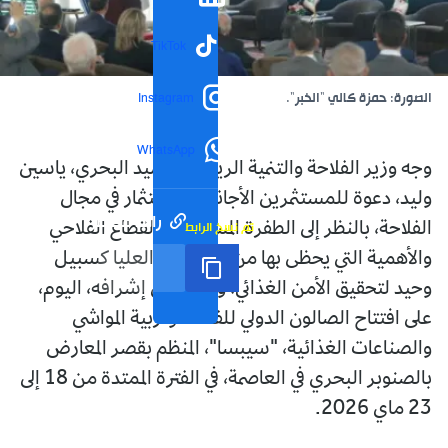
TikTok
الصورة: حمزة كالي "الخبر".
Instagram
WhatsApp
وجه وزير الفلاحة والتنمية الريفية والصيد البحري، ياسين
وليد، دعوة للمستثمرين الأجانب، للاستثمار في مجال
رابط مختصر
تم نسخ الرابط
الفلاحة، بالنظر إلى الطفرة المسجلة في القطاع الفلاحي
والأهمية التي يحظى بها من السلطات العليا كسبيل
وحيد لتحقيق الأمن الغذائي، وهذا خلال إشرافه، اليوم،
على افتتاح الصالون الدولي للفلاحة وتربية المواشي
والصناعات الغذائية، "سيبسا"، المنظم بقصر المعارض
بالصنوبر البحري في العاصمة، في الفترة الممتدة من 18 إلى
23 ماي 2026.