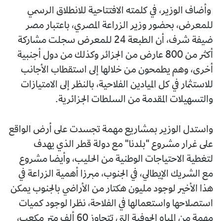
وأضاف الوزير، في كلمته الافتتاحية للانطلاق الرسمي
للمعرض، بحضور وزير الزراعة المصري، باعتبار مصر
ضيفة شرف، أن الطبعة 24 للمعرض سجلت مشاركة
أكثر من 800 عارض من الجزائر وكذلك من دول أجنبية
أخرى، وهم يطمحون من خلالها إلى استقطاب الأجانب
للاستثمار في كل الميادين الفلاحية، بالنظر إلى الامتيازات
والتسهيلات المقدمة من السلطات الجزائرية.
واستدل الوزير بمشاريع مهمة تجسدت على أرض الواقع
على غرار مشروع "بلدنا" مع دولة قطر الذي يهدف
لتغطية الاحتياجات الوطنية من الحليب، وأيضا مشروع
مع الشريك الإيطالي، في الجنوب، مبرزا أهمية الزراعة في
هذا الأخير لوجود مليون هكتار من الأراضي بالجنوب يمكن
استصلاحها واستعمالها في الفلاحة، نظرا لوجود كميات
مهمة من المياه الجوفية التي تتجاوز 60 ألف متر مكعب،